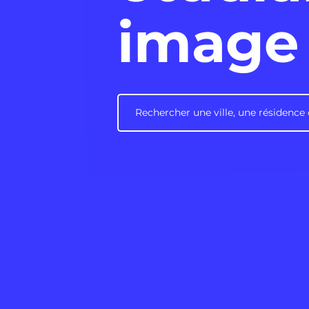
image