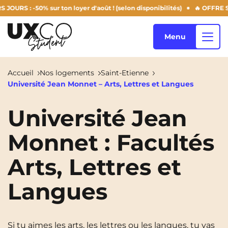
: -50% sur ton loyer d'août ! (selon disponibilités)
🔥 OFFRE SUMME
Menu
Accueil
Nos logements
Saint-Etienne
Université Jean Monnet – Arts, Lettres et Langues
Nos logements
Université Jean
Monnet : Facultés
Qui sommes-nous ?
Annemasse
Archamps
Arts, Lettres et
Aulnoy-Lez-Valenciennes
Béziers
Blog
Bezons
Blois
NEW!
Langues
Bordeaux
Boulogne-Billancourt
FR
Brest
Caen
Si tu aimes les arts, les lettres ou les langues, tu vas