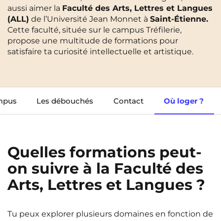
aussi aimer la
Faculté des Arts, Lettres et Langues
Cergy-Pontoise
Clermont-Ferrand
(ALL)
de l’Université Jean Monnet à
Saint-Étienne.
FR
Cette faculté, située sur le campus Tréfilerie,
Chambéry
Dijon
NEW!
Instagram
TikTok
Facebook
YouTube
LinkedIn
propose une multitude de formations pour
EN
Gradignan
Grenoble
satisfaire ta curiosité intellectuelle et artistique.
La Rochelle
Le Havre
Lille
Limoges
mpus
Les débouchés
Contact
Où loger ?
Lomme
Lyon
Marseille
Montpellier
Quelles formations peut-
Nantes
Nîmes
on suivre à la Faculté des
Noisy-Le-Grand
Orly
Arts, Lettres et Langues ?
Palaiseau
Paris
Pau
Reims
Tu peux explorer plusieurs domaines en fonction de