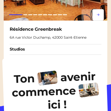
Lorem ipsum
Lorem i
Résidence Greenbreak
6A rue Victor Duchamp, 42000 Saint-Etienne
Studios
À partir de
435€
/ mois
avenir
Ton
Découvrir les logements
commence
ici !