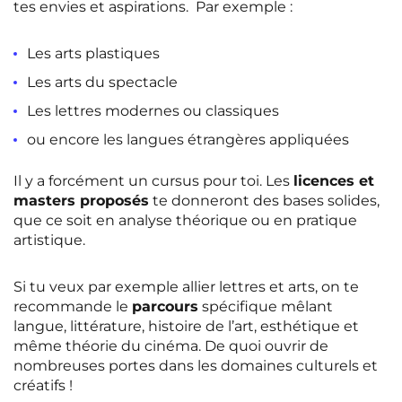
tes envies et aspirations. Par exemple :
Rennes
Rouen
Saint-Denis
Saint-Etienne
Les arts plastiques
Les arts du spectacle
Saint-Ouen
Strasbourg
NEW!
Les lettres modernes ou classiques
Toulouse
Tours
NEW!
ou encore les langues étrangères appliquées
Valenciennes
Vichy
Il y a forcément un cursus pour toi. Les
licences et
Villejuif
Villeneuve-d'Ascq
masters proposés
te donneront des bases solides,
que ce soit en analyse théorique ou en pratique
artistique.
Voir toutes les villes
Si tu veux par exemple allier lettres et arts, on te
recommande le
parcours
spécifique mêlant
langue, littérature, histoire de l’art, esthétique et
même théorie du cinéma. De quoi ouvrir de
nombreuses portes dans les domaines culturels et
créatifs !