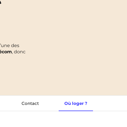
Toulouse
NEW!
Tours
Valenciennes
 l’une des
Vichy
lécom
, donc
Villejuif
Villeneuve-d'Ascq
Contact
Où loger ?