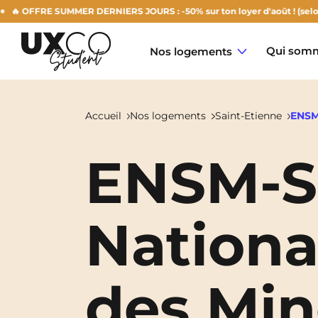
FFRE SUMMER DERNIERS JOURS : -50% sur ton loyer d'août ! (selon dispo
Qui somm
Nos logements
Accueil
Nos logements
Saint-Etienne
ENSM
ENSM-SE
Annemasse
Archamps
Nationa
Aulnoy-Lez-Valenciennes
Béziers
des Min
Bezons
NEW!