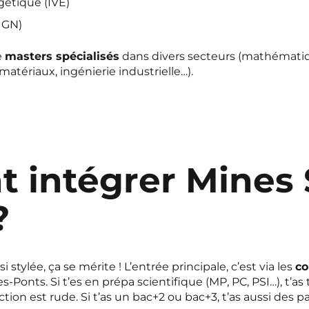
gétique (IVE)
IGN)
e
masters spécialisés
dans divers secteurs (mathémati
tériaux, ingénierie industrielle…).
intégrer Mines 
?
 stylée, ça se mérite ! L’entrée principale, c’est via les
co
onts. Si t’es en prépa scientifique (MP, PC, PSI…), t’as 
ion est rude. Si t’as un bac+2 ou bac+3, t’as aussi des pa