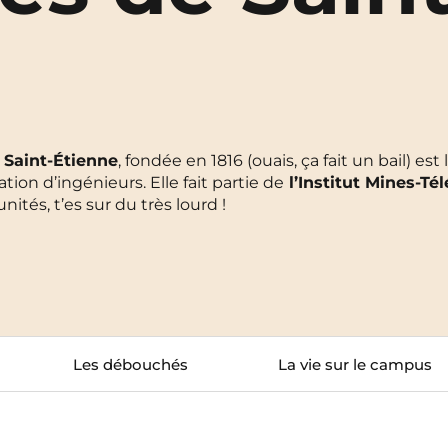
La Rochelle
Orly
Le Havre
Palaiseau
Lille
Paris
 Saint-Étienne
, fondée en 1816 (ouais, ça fait un bail) est
Limoges
Pau
ion d’ingénieurs. Elle fait partie de
l’Institut Mines-Té
tés, t’es sur du très lourd !
Lomme
Reims
Lyon
Rennes
Les débouchés
La vie sur le campus