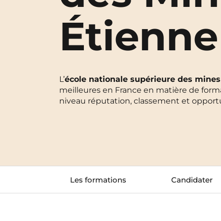
Blois
Étienne
Bordeaux
Boulogne-Billancourt
L’
école nationale supérieure des mines
Brest
meilleures en France en matière de format
niveau réputation, classement et opportuni
Caen
Cergy-Pontoise
Les formations
Candidater