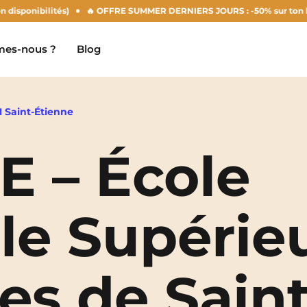
nibilités)
🔥 OFFRE SUMMER DERNIERS JOURS : -50% sur ton loyer d'ao
es-nous ?
Blog
 Saint-Étienne
 – École
Clermont-Ferrand
Marseille
Chambéry
Montpellier
NEW!
le Supérie
Dijon
Nantes
Gradignan
Nîmes
es de Saint
Grenoble
Noisy-Le-Grand