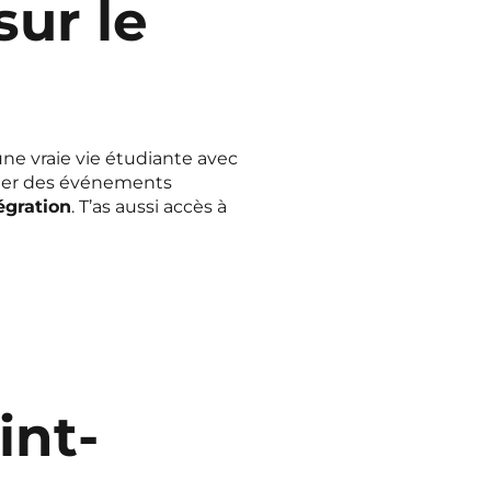
ur le
a une vraie vie étudiante avec
arler des événements
égration
. T’as aussi accès à
int-