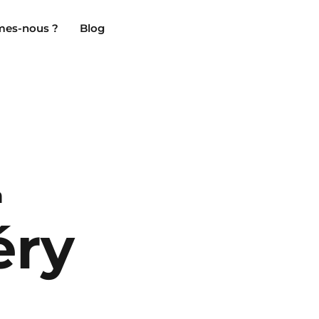
es-nous ?
Blog
Clermont-Ferrand
Marseille
Chambéry
Montpellier
NEW!
à
Dijon
Nantes
ry
Gradignan
Nîmes
Grenoble
Noisy-Le-Grand
La Rochelle
Orly