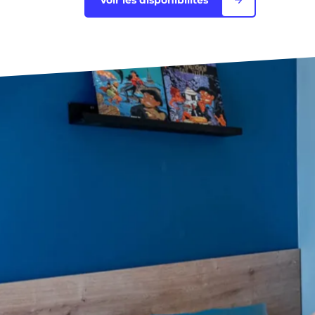
Voir les disponibilités
Bordeaux
Boulogne-Billancourt
Brest
Caen
Cergy-Pontoise