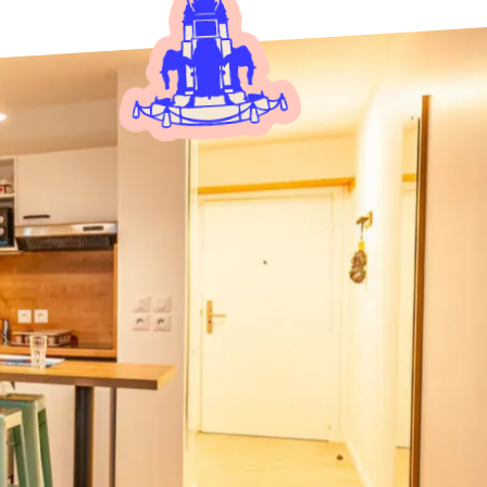
Tours
Valenciennes
Vichy
Villejuif
Villeneuve-d'Ascq