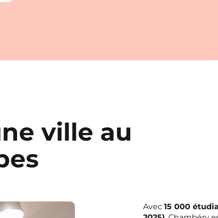
e ville au
pes
Avec
15 000 étudi
2025)
, Chambéry es