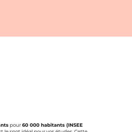
ants
pour
60 000 habitants (INSEE
t le spot idéal pour vos études. Cette