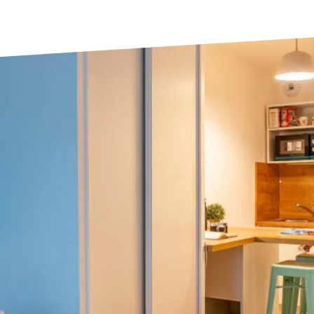
Le Havre
Palaiseau
Lille
Paris
Limoges
Pau
Lomme
Reims
Lyon
Rennes