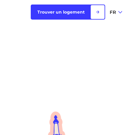
FR
Trouver un logement
FR
Voir toutes les villes
EN
Rouen
Saint-Denis
Saint-Etienne
Saint-Ouen
NEW!
Strasbourg
Toulouse
NEW!