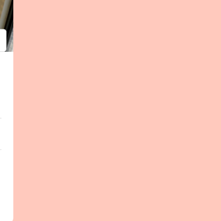
psum
em ipsum