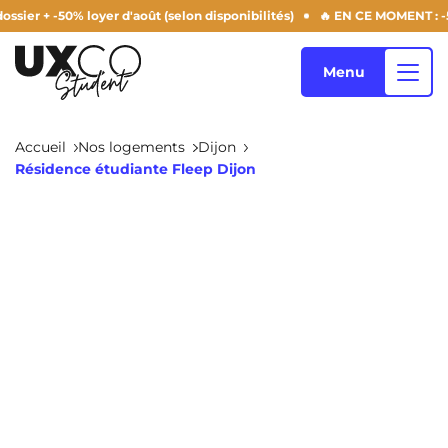
-50% loyer d'août (selon disponibilités)
🔥 EN CE MOMENT : -50% frais 
Menu
Accueil
Nos logements
Dijon
Résidence étudiante Fleep Dijon
Nos logements
Qui sommes-nous ?
Annemasse
Archamps
Aulnoy-Lez-Valenciennes
Béziers
Blog
Bezons
Blois
NEW!
Bordeaux
Boulogne-Billancourt
FR
Brest
Caen