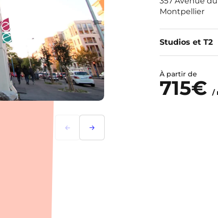
357 Avenue du 
Montpellier
Studios et T2
À partir de
715€
/
Précédent
Suivant