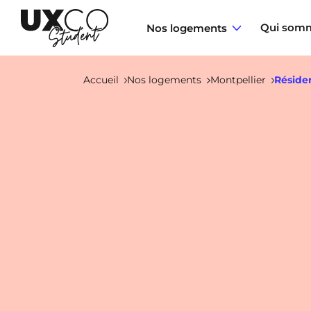
Qui somm
Nos logements
Accueil
Nos logements
Montpellier
Réside
Annemasse
Archamps
Aulnoy-Lez-Valenciennes
Béziers
Bezons
NEW!
Blois