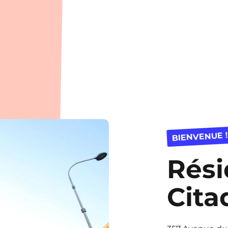
BIENVENUE !
Rés
Cita