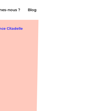
es-nous ?
Blog
nce Citadelle
Clermont-Ferrand
Marseille
Chambéry
Montpellier
NEW!
Dijon
Nantes
Gradignan
Nîmes
Grenoble
Noisy-Le-Grand
La Rochelle
Orly