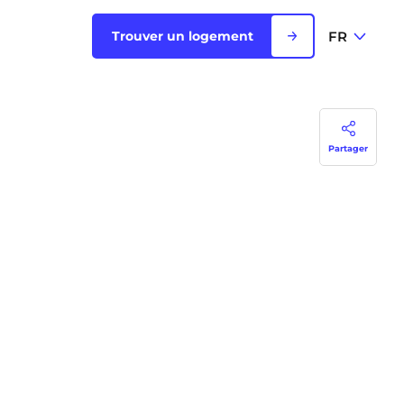
FR
Trouver un logement
FR
Voir toutes les villes
Partager
EN
Rouen
Saint-Denis
Saint-Etienne
Saint-Ouen
NEW!
Strasbourg
Toulouse
NEW!