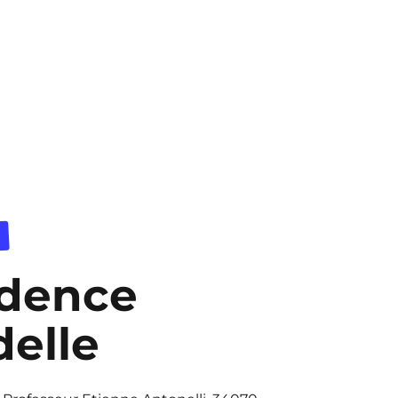
idence
delle