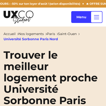
50% sur ton loyer d'août ! (selon disponibilités)
🔥 OFFRE SUMMER D
Menu
Accueil
Nos logements
Paris
Saint-Ouen
Université Sorbonne Paris Nord
Nos logements
Trouver le
meilleur
Qui sommes-nous ?
Annemasse
Archamps
logement proche
Aulnoy-Lez-Valenciennes
Béziers
Blog
Bezons
Blois
NEW!
Université
Bordeaux
Boulogne-Billancourt
Sorbonne Paris
FR
Brest
Caen