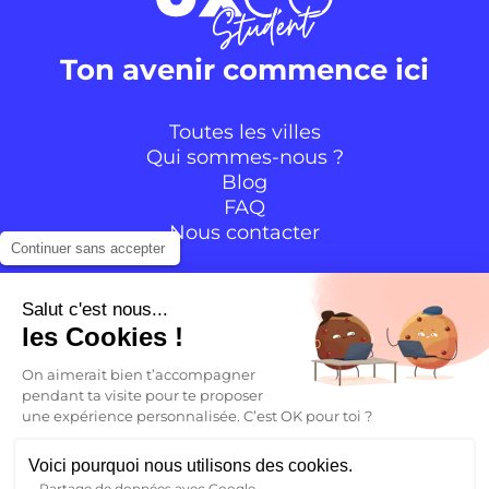
Ton avenir commence ici
Toutes les villes
Qui sommes-nous ?
Blog
FAQ
Nous contacter
Continuer sans accepter
Suivre la communauté
Salut c'est nous...
les Cookies !
Instagram
TikTok
Facebook
YouTube
LinkedIn
On aimerait bien t’accompagner
pendant ta visite pour te proposer
une expérience personnalisée. C’est OK pour toi ?
FR
Voici pourquoi nous utilisons des cookies.
Partage de données avec Google