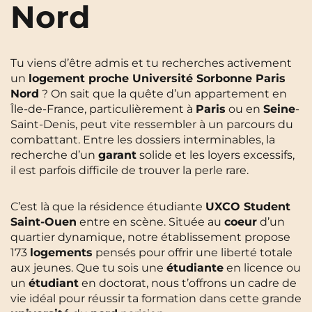
Nord
Cergy-Pontoise
Clermont-Ferrand
FR
Chambéry
Dijon
NEW!
Instagram
TikTok
Facebook
YouTube
LinkedIn
EN
Tu viens d’être admis et tu recherches activement
Gradignan
Grenoble
un
logement proche Université Sorbonne Paris
Nord
? On sait que la quête d’un appartement en
La Rochelle
Le Havre
Île-de-France, particulièrement à
Paris
ou en
Seine
-
Saint-Denis, peut vite ressembler à un parcours du
Lille
Limoges
combattant. Entre les dossiers interminables, la
recherche d’un
garant
solide et les loyers excessifs,
Lomme
Lyon
il est parfois difficile de trouver la perle rare.
Marseille
Montpellier
C’est là que la résidence étudiante
UXCO Student
Nantes
Nîmes
Saint-Ouen
entre en scène. Située au
coeur
d’un
quartier dynamique, notre établissement propose
Noisy-Le-Grand
Orly
173
logements
pensés pour offrir une liberté totale
Palaiseau
Paris
aux jeunes. Que tu sois une
étudiante
en licence ou
un
étudiant
en doctorat, nous t’offrons un cadre de
Pau
Reims
vie idéal pour réussir ta formation dans cette grande