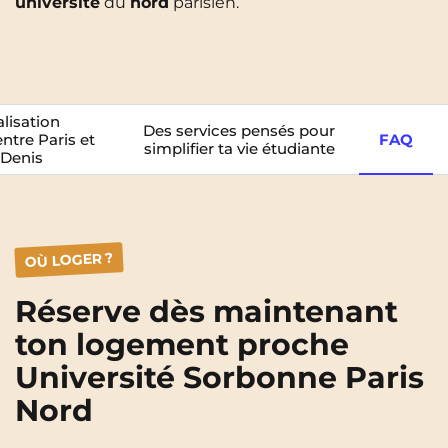
université
du
nord
parisien.
Rennes
Rouen
Saint-Denis
Saint-Etienne
Saint-Ouen
Strasbourg
NEW!
lisation
Des services pensés pour
Toulouse
Tours
NEW!
ntre Paris et
FAQ
simplifier ta vie étudiante
-Denis
Valenciennes
Vichy
Villejuif
Villeneuve-d'Ascq
OÙ LOGER ?
Voir toutes les villes
Réserve dès maintenant
ton logement proche
Université Sorbonne Paris
Nord