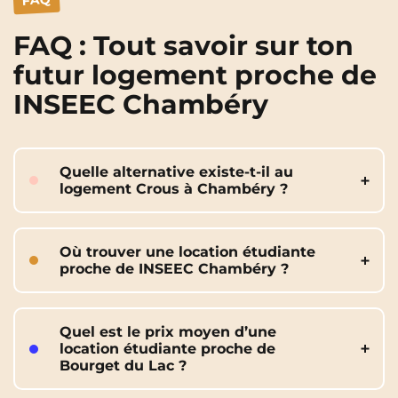
FAQ
FAQ : Tout savoir sur ton
futur logement proche de
INSEEC Chambéry
Quelle alternative existe-t-il au
logement Crous à Chambéry ?
La résidence UXCO Student au 3
chemin de la Rotonde est l’alternative
Où trouver une location étudiante
premium idéale. Elle propose des
proche de INSEEC Chambéry ?
studios et appartements avec des
services exclusifs. De plus, tu peux
Le meilleur choix à proximité immédiate
bénéficier de diverses aides financières
des axes de transport pour rejoindre
Quel est le prix moyen d’une
pour compenser l’écart de prix.
Savoie Technolac en un clin d’œil. Notre
location étudiante proche de
résidence UXCO Student te propose
Bourget du Lac ?
des appartements modernes et « tout
Le loyer moyen d’un studio chez UXCO