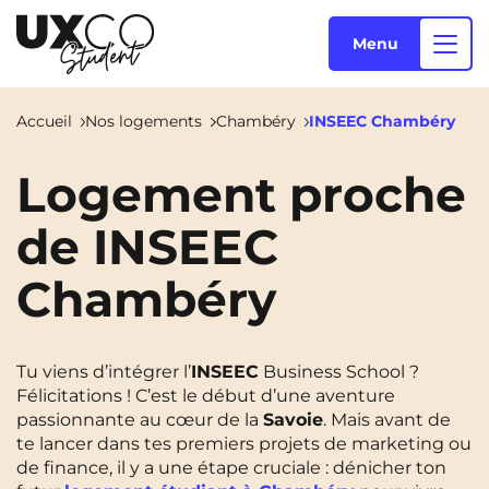
Menu
Accueil
Nos logements
Chambéry
INSEEC Chambéry
Nos logements
Logement proche
de INSEEC
Qui sommes-nous ?
Annemasse
Archamps
Chambéry
Aulnoy-Lez-Valenciennes
Béziers
Blog
Bezons
Blois
NEW!
Tu viens d’intégrer l’
INSEEC
Business School ?
Bordeaux
Boulogne-Billancourt
Félicitations ! C’est le début d’une aventure
FR
passionnante au cœur de la
Savoie
. Mais avant de
Brest
Caen
te lancer dans tes premiers projets de marketing ou
de finance, il y a une étape cruciale : dénicher ton
Cergy-Pontoise
Clermont-Ferrand