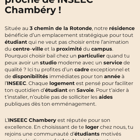
Chambéry !
Saint-Denis
Saint-Etienne
Saint-Ouen
Strasbourg
NEW!
Située au
3 chemin de la Rotonde
, notre
résidence
Toulouse
Tours
NEW!
bénéficie d’un emplacement stratégique pour tout
étudiant
qui ne veut pas choisir entre l’animation
Valenciennes
Vichy
du
centre
–
ville
et la
proximité
du
campus
.
Pourquoi choisir bail chez un
particulier
quand tu
Villejuif
Villeneuve-d'Ascq
peux avoir un
studio
moderne avec un
service
de
qualité ? Ici tu profites d’un
cadre
exceptionnel et
de
disponibilités
immédiates pour ton
année
à
Voir toutes les villes
l’
INSEEC
. Chaque
logement
est pensé pour faciliter
ton quotidien d’
étudiant
en
Savoie
. Pour t’aider à
t’installer, n’oublie pas de solliciter les
aides
publiques dès ton emménagement.
L’
INSEEC
Chambery
est réputée pour son
excellence. En choisissant de te
loger
chez nous, tu
rejoins une communauté d’
étudiants
motivés