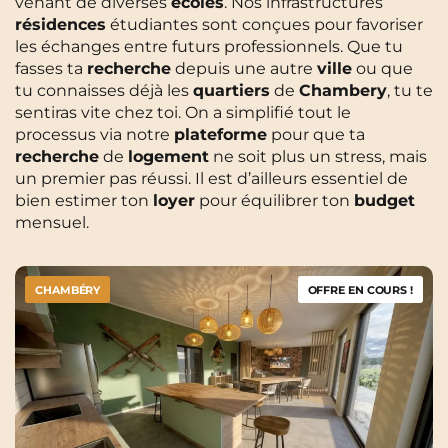
venant de diverses
écoles
. Nos infrastructures
résidences
étudiantes sont conçues pour favoriser
les échanges entre futurs professionnels. Que tu
fasses ta
recherche
depuis une autre
ville
ou que
tu connaisses déjà les
quartiers
de
Chambery
, tu te
sentiras vite chez toi. On a simplifié tout le
processus via notre
plateforme
pour que ta
recherche
de
logement
ne soit plus un stress, mais
un premier pas réussi. Il est d’ailleurs essentiel de
bien estimer ton
loyer
pour équilibrer ton
budget
mensuel.
CHAMBÉRY
OFFRE EN COURS !