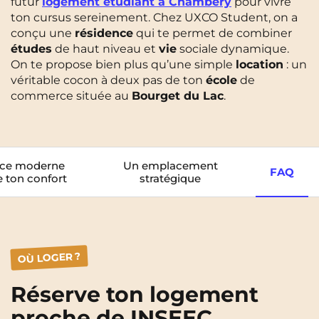
futur
logement étudiant à Chambéry
pour vivre
FR
ton cursus sereinement. Chez UXCO Student, on a
Chambéry
Dijon
NEW!
Instagram
TikTok
Facebook
YouTube
LinkedIn
conçu une
résidence
qui te permet de combiner
EN
études
de haut niveau et
vie
sociale dynamique.
Gradignan
Grenoble
On te propose bien plus qu’une simple
location
: un
La Rochelle
Le Havre
véritable cocon à deux pas de ton
école
de
commerce située au
Bourget du Lac
.
Lille
Limoges
Lomme
Lyon
Marseille
Montpellier
nce moderne
Un emplacement
FAQ
e ton confort
stratégique
Nantes
Nîmes
Noisy-Le-Grand
Orly
Palaiseau
Paris
OÙ LOGER ?
Pau
Reims
Réserve ton logement
Rennes
Rouen
proche de INSEEC