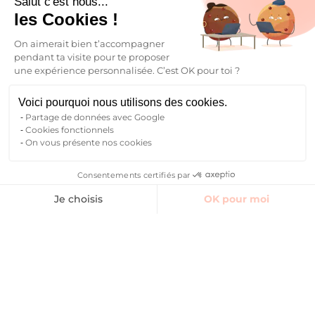
Salut c'est nous...
les Cookies !
On aimerait bien t’accompagner
pendant ta visite pour te proposer
une expérience personnalisée. C’est OK pour toi ?
Voici pourquoi nous utilisons des cookies.
Partage de données avec Google
Cookies fonctionnels
On vous présente nos cookies
Consentements certifiés par
Trouver un logement
Espaces communs
Avis
Contact Manager
Je choisis
OK pour moi
Axeptio consent
Plateforme de Gestion du Consentement : Personnalisez vos O
Notre plateforme vous permet d'adapter et de gérer vos paramètr
Reserver
Je trouve mon logement
étudiant