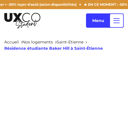
 loyer d'août (selon disponibilités)
🔥 EN CE MOMENT : -50% frais de d
Menu
Accueil
Nos logements
Saint-Etienne
Résidence étudiante Baker Hill à Saint-Étienne
Nos logements
Qui sommes-nous ?
Annemasse
Archamps
Aulnoy-Lez-Valenciennes
Béziers
Blog
Bezons
Blois
NEW!
Bordeaux
Boulogne-Billancourt
FR
Brest
Caen