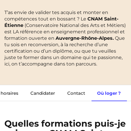
Cergy-Pontoise
Clermont-Ferrand
T’as envie de valider tes acquis et monter en
FR
Chambéry
Dijon
compétences tout en bossant ? Le
NEW!
CNAM Saint-
Instagram
TikTok
Facebook
YouTube
LinkedIn
EN
Étienne
(Conservatoire National des Arts et Métiers)
Gradignan
Grenoble
est LA référence en enseignement professionnel et
formation ouverte en
Auvergne-Rhône-Alpes.
Que
La Rochelle
Le Havre
tu sois en reconversion, à la recherche d’une
certification ou d’un diplôme, ou que tu veuilles
Lille
Limoges
juste te former dans un domaine qui te passionne,
ici, on t’accompagne dans ton parcours.
Lomme
Lyon
Marseille
Montpellier
Nantes
Nîmes
 horaires
Candidater
Contact
Où loger ?
Noisy-Le-Grand
Orly
Palaiseau
Paris
Quelles formations puis-je
Pau
Reims