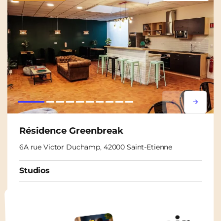
Lorem ipsum
Lorem i
Résidence Greenbreak
6A rue Victor Duchamp, 42000 Saint-Etienne
Studios
À partir de
435€
/ mois