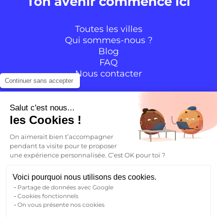
Ton avenir commence ici
Toutes les villes
Qui sommes-nous ?
Blog
FAQ
Nous contacter
Continuer sans accepter
Suivre la communauté
Salut c'est nous...
les Cookies !
Instagram
TikTok
Facebook
YouTube
LinkedIn
On aimerait bien t’accompagner
pendant ta visite pour te proposer
une expérience personnalisée. C’est OK pour toi ?
FR
Voici pourquoi nous utilisons des cookies.
Partage de données avec Google
Retour
Cookies fonctionnels
FR
On vous présente nos cookies
Mentions légales
CGV – CGU
Politique de confidentialité
EN