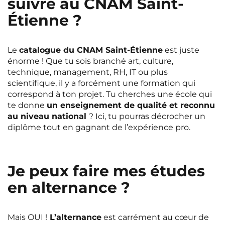
suivre au CNAM Saint-
Rennes
Rouen
Étienne ?
Saint-Denis
Saint-Etienne
Saint-Ouen
Strasbourg
NEW!
Le
catalogue du CNAM Saint-Étienne
est juste
énorme ! Que tu sois branché art, culture,
Toulouse
Tours
NEW!
technique, management, RH, IT ou plus
scientifique, il y a forcément une formation qui
Valenciennes
Vichy
correspond à ton projet. Tu cherches une école qui
te donne
un enseignement de qualité et reconnu
Villejuif
Villeneuve-d'Ascq
au niveau national
? Ici, tu pourras décrocher un
diplôme tout en gagnant de l’expérience pro.
Voir toutes les villes
Je peux faire mes études
en alternance ?
Mais OUI !
L’alternance
est carrément au cœur de