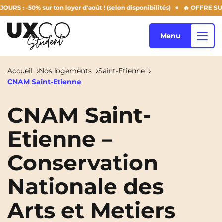
 -50% sur ton loyer d'août ! (selon disponibilités)
🔥 OFFRE SUMMER
Menu
Accueil
Nos logements
Saint-Etienne
CNAM Saint-Etienne
Nos logements
CNAM Saint-
Etienne –
Qui sommes-nous ?
Annemasse
Archamps
Conservation
Aulnoy-Lez-Valenciennes
Béziers
Blog
Bezons
Blois
NEW!
Nationale des
Bordeaux
Boulogne-Billancourt
Arts et Metiers
FR
Brest
Caen