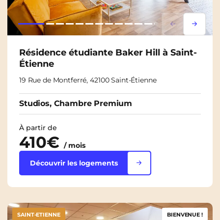
Lorem ipsum
Lorem i
Résidence étudiante Baker Hill à Saint-
Étienne
19 Rue de Montferré, 42100 Saint-Étienne
Studios, Chambre Premium
À partir de
410€
/ mois
Découvrir les logements
SAINT-ETIENNE
BIENVENUE !