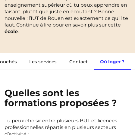
enseignement supérieur où tu peux apprendre en
Cergy-Pontoise
Clermont-Ferrand
faisant, plutôt que juste en écoutant ? Bonne
FR
nouvelle : l’IUT de Rouen est exactement ce qu’il te
Chambéry
Dijon
NEW!
Instagram
TikTok
Facebook
YouTube
LinkedIn
faut. Continue à lire pour en savoir plus sur cette
EN
Gradignan
Grenoble
école
.
La Rochelle
Le Havre
Lille
Limoges
bouchés
Les services
Contact
Où loger ?
Lomme
Lyon
Marseille
Montpellier
Quelles sont les
Nantes
Nîmes
formations proposées ?
Noisy-Le-Grand
Orly
Palaiseau
Paris
Tu peux choisir entre plusieurs BUT et licences
professionnelles répartis en plusieurs secteurs
Pau
Reims
d’activité :