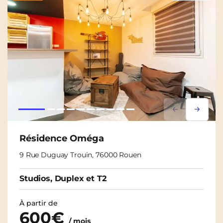
Lorem ipsum
Lorem i
Résidence Oméga
9 Rue Duguay Trouin, 76000 Rouen
Studios, Duplex et T2
À partir de
600€
/ mois