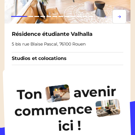
Lorem ipsum
Lorem i
Résidence étudiante Valhalla
5 bis rue Blaise Pascal, 76100 Rouen
Studios et colocations
À partir de
460€
/ mois
avenir
Ton
Découvrir les logements
commence
ici !