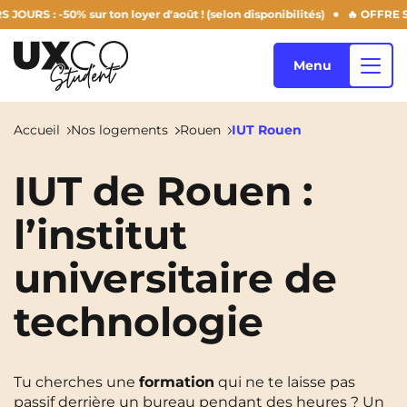
 -50% sur ton loyer d'août ! (selon disponibilités)
🔥 OFFRE SUMMER
Menu
Accueil
Nos logements
Rouen
IUT Rouen
Nos logements
IUT de Rouen :
l’institut
Qui sommes-nous ?
Annemasse
Archamps
universitaire de
Aulnoy-Lez-Valenciennes
Béziers
technologie
Blog
Bezons
Blois
NEW!
Bordeaux
Boulogne-Billancourt
FR
Tu cherches une
formation
qui ne te laisse pas
Brest
Caen
passif derrière un bureau pendant des heures ? Un