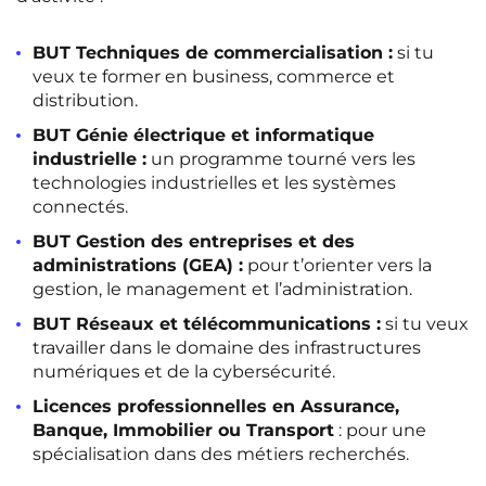
Rennes
Rouen
BUT Techniques de commercialisation :
si tu
Saint-Denis
Saint-Etienne
veux te former en business, commerce et
distribution.
Saint-Ouen
Strasbourg
NEW!
BUT Génie électrique et informatique
Toulouse
Tours
NEW!
industrielle :
un programme tourné vers les
technologies industrielles et les systèmes
Valenciennes
Vichy
connectés.
Villejuif
Villeneuve-d'Ascq
BUT Gestion des entreprises et des
administrations (GEA) :
pour t’orienter vers la
gestion, le management et l’administration.
Voir toutes les villes
BUT Réseaux et télécommunications :
si tu veux
travailler dans le domaine des infrastructures
numériques et de la cybersécurité.
Licences professionnelles en Assurance,
Banque, Immobilier ou Transport
: pour une
spécialisation dans des métiers recherchés.