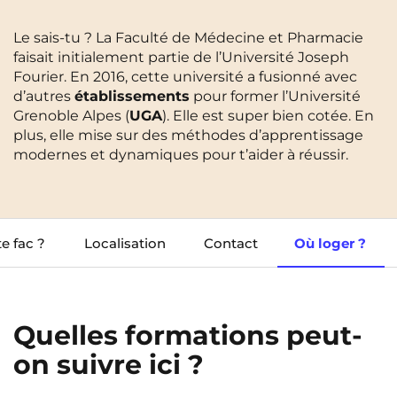
Cergy-Pontoise
Clermont-Ferrand
Le sais-tu ? La Faculté de Médecine et Pharmacie
FR
Chambéry
Dijon
faisait initialement partie de l’Université Joseph
NEW!
Instagram
TikTok
Facebook
YouTube
LinkedIn
EN
Fourier. En 2016, cette université a fusionné avec
Gradignan
Grenoble
d’autres
établissements
pour former l’Université
Grenoble Alpes (
UGA
). Elle est super bien cotée. En
La Rochelle
Le Havre
plus, elle mise sur des méthodes d’apprentissage
modernes et dynamiques pour t’aider à réussir.
Lille
Limoges
Lomme
Lyon
Marseille
Montpellier
e fac ?
Localisation
Contact
Où loger ?
Nantes
Nîmes
Noisy-Le-Grand
Orly
Quelles formations peut-
Palaiseau
Paris
on suivre ici ?
Pau
Reims