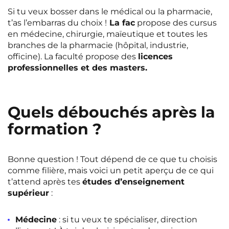
Rennes
Rouen
Si tu veux bosser dans le médical ou la pharmacie,
t’as l’embarras du choix !
La fac
propose des cursus
Saint-Denis
Saint-Etienne
en médecine, chirurgie, maïeutique et toutes les
branches de la pharmacie (hôpital, industrie,
Saint-Ouen
Strasbourg
NEW!
officine). La faculté propose des
licences
professionnelles et des masters.
Toulouse
Tours
NEW!
Valenciennes
Vichy
Quels débouchés après la
Villejuif
Villeneuve-d'Ascq
formation ?
Voir toutes les villes
Bonne question ! Tout dépend de ce que tu choisis
comme filière, mais voici un petit aperçu de ce qui
t’attend après tes
études d’enseignement
supérieur
:
Médecine
: si tu veux te spécialiser, direction