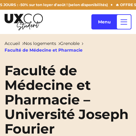
: -50% sur ton loyer d'août ! (selon disponibilités)
🔥 OFFRE SUMM
Menu
Accueil
Nos logements
Grenoble
Faculté de Médecine et Pharmacie
Nos logements
Faculté de
Médecine et
Qui sommes-nous ?
Annemasse
Archamps
Pharmacie –
Aulnoy-Lez-Valenciennes
Béziers
Blog
Bezons
Blois
NEW!
Université Joseph
Bordeaux
Boulogne-Billancourt
Fourier
FR
Brest
Caen