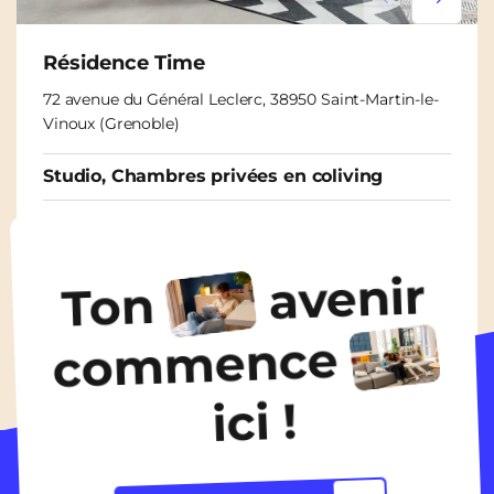
Lorem ipsum
Lorem i
Résidence Time
72 avenue du Général Leclerc, 38950 Saint-Martin-le-
Vinoux (Grenoble)
Studio, Chambres privées en coliving
À partir de
465€
/ mois
avenir
Ton
Découvrir les logements
commence
ici !