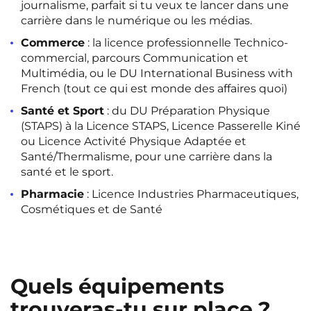
journalisme, parfait si tu veux te lancer dans une
Rennes
Rouen
carrière dans le numérique ou les médias.
Saint-Denis
Saint-Etienne
Commerce
: la licence professionnelle Technico-
commercial, parcours Communication et
Saint-Ouen
Strasbourg
NEW!
Multimédia, ou le DU International Business with
French (tout ce qui est monde des affaires quoi)
Toulouse
Tours
NEW!
Santé et Sport
: du DU Préparation Physique
Valenciennes
Vichy
(STAPS) à la Licence STAPS, Licence Passerelle Kiné
ou Licence Activité Physique Adaptée et
Villejuif
Villeneuve-d'Ascq
Santé/Thermalisme, pour une carrière dans la
santé et le sport.
Pharmacie
: Licence Industries Pharmaceutiques,
Voir toutes les villes
Cosmétiques et de Santé
Quels équipements
trouveras-tu sur place ?