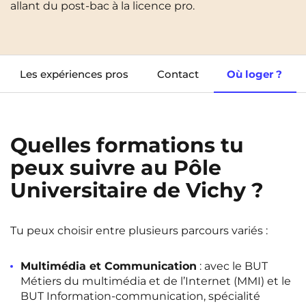
allant du post-bac à la licence pro.
Cergy-Pontoise
Clermont-Ferrand
FR
Chambéry
Dijon
NEW!
Instagram
TikTok
Facebook
YouTube
LinkedIn
EN
Gradignan
Grenoble
Les expériences pros
Contact
Où loger ?
La Rochelle
Le Havre
Lille
Limoges
Quelles formations tu
Lomme
Lyon
peux suivre au Pôle
Marseille
Montpellier
Universitaire de Vichy ?
Nantes
Nîmes
Tu peux choisir entre plusieurs parcours variés :
Noisy-Le-Grand
Orly
Palaiseau
Paris
Multimédia et Communication
: avec le BUT
Métiers du multimédia et de l’Internet (MMI) et le
Pau
Reims
BUT Information-communication, spécialité