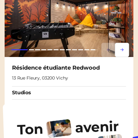
Lorem ipsum
Lorem i
Résidence étudiante Redwood
13 Rue Fleury, 03200 Vichy
Studios
À partir de
450€
/ mois
avenir
Ton
Découvrir les logements