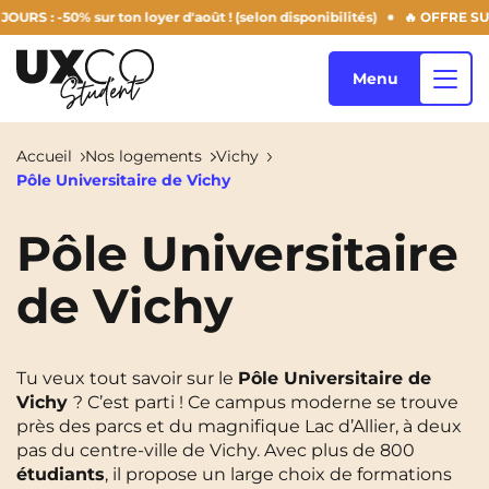
: -50% sur ton loyer d'août ! (selon disponibilités)
🔥 OFFRE SUMME
Menu
Accueil
Nos logements
Vichy
Pôle Universitaire de Vichy
Nos logements
Pôle Universitaire
de Vichy
Qui sommes-nous ?
Annemasse
Archamps
Aulnoy-Lez-Valenciennes
Béziers
Blog
Tu veux tout savoir sur le
Pôle Universitaire de
Bezons
Blois
NEW!
Vichy
? C’est parti ! Ce campus moderne se trouve
près des parcs et du magnifique Lac d’Allier, à deux
Bordeaux
Boulogne-Billancourt
pas du centre-ville de Vichy. Avec plus de 800
FR
Brest
Caen
étudiants
, il propose un large choix de formations