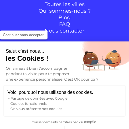
Toutes les villes
Qui sommes-nous ?
Blog
FAQ
Nous contacter
Continuer sans accepter
Suivre la communauté
Salut c'est nous...
les Cookies !
Instagram
TikTok
Facebook
YouTube
LinkedIn
On aimerait bien t’accompagner
pendant ta visite pour te proposer
une expérience personnalisée. C’est OK pour toi ?
FR
Voici pourquoi nous utilisons des cookies.
Partage de données avec Google
Retour
Cookies fonctionnels
FR
On vous présente nos cookies
Mentions légales
CGV – CGU
Politique de confidentialité
EN
Consentements certifiés par
Trouver un logement
UXCO©2026