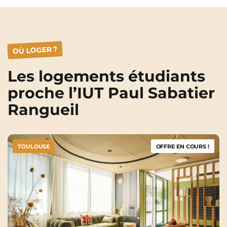
Rennes
Rouen
Saint-Denis
Saint-Etienne
Saint-Ouen
Strasbourg
NEW!
OÙ LOGER ?
Toulouse
Tours
NEW!
Les logements étudiants
proche l’IUT Paul Sabatier
Valenciennes
Vichy
Rangueil
Villejuif
Villeneuve-d'Ascq
TOULOUSE
Voir toutes les villes
OFFRE EN COURS !