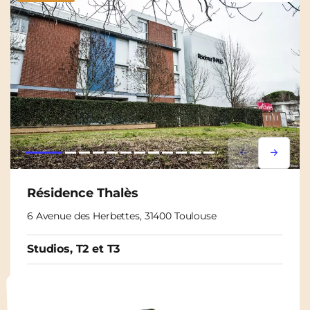
Lorem ipsum
Lorem i
Résidence Thalès
6 Avenue des Herbettes, 31400 Toulouse
Studios, T2 et T3
À partir de
595€
/ mois