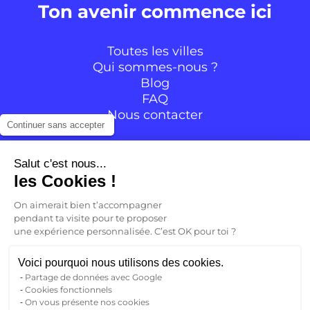
Ton avenir commence ici
Toutes les villes
Qui sommes-nous ?
Blog
FAQ
Nous contacter
Continuer sans accepter
Suivre la communauté
Salut c'est nous...
les Cookies !
Instagram
TikTok
Facebook
YouTube
LinkedIn
On aimerait bien t’accompagner
pendant ta visite pour te proposer
une expérience personnalisée. C’est OK pour toi ?
FR
Voici pourquoi nous utilisons des cookies.
Partage de données avec Google
Retour
Cookies fonctionnels
FR
On vous présente nos cookies