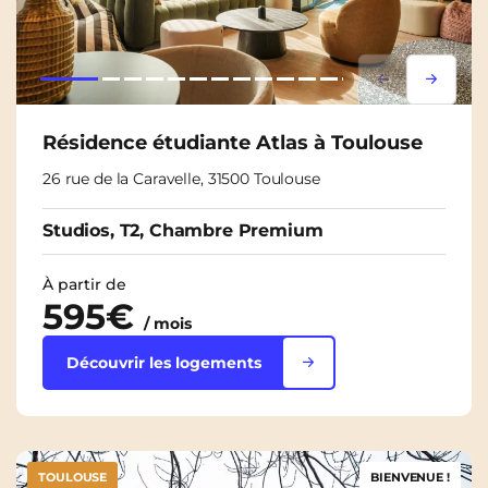
Lorem ipsum
Lorem i
Résidence étudiante Atlas à Toulouse
26 rue de la Caravelle, 31500 Toulouse
Studios, T2, Chambre Premium
À partir de
595€
/ mois
Découvrir les logements
TOULOUSE
BIENVENUE !