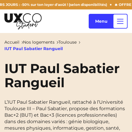
S : -50% sur ton loyer d'août ! (selon disponibilités)
🔥 OFFRE SUM
Menu
Accueil
Nos logements
Toulouse
IUT Paul Sabatier Rangueil
Nos logements
IUT Paul Sabatier
Rangueil
Qui sommes-nous ?
Annemasse
Archamps
Aulnoy-Lez-Valenciennes
Béziers
Blog
L’IUT Paul Sabatier Rangueil, rattaché à l’Université
Bezons
Blois
NEW!
Toulouse III – Paul Sabatier, propose des formations
Bac+2 (BUT) et Bac+3 (licences professionnelles)
Bordeaux
Boulogne-Billancourt
dans des domaines variés : génie biologique,
FR
Brest
Caen
mesures physiques, informatique, gestion, santé,