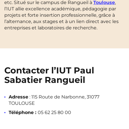
etc. Situé sur le campus de Rangueil à
Toulouse
,
Cergy-Pontoise
Clermont-Ferrand
l’IUT allie excellence académique, pédagogie par
FR
projets et forte insertion professionnelle, grâce à
Chambéry
Dijon
NEW!
Instagram
TikTok
Facebook
YouTube
LinkedIn
l’alternance, aux stages et à un lien direct avec les
EN
entreprises et laboratoires de recherche.
Gradignan
Grenoble
La Rochelle
Le Havre
Lille
Limoges
Lomme
Lyon
Contacter l’IUT Paul
Marseille
Montpellier
Sabatier Rangueil
Nantes
Nîmes
Adresse
:
115 Route de Narbonne, 31077
Noisy-Le-Grand
Orly
TOULOUSE
Palaiseau
Paris
Téléphone :
05 62 25 80 00
Pau
Reims