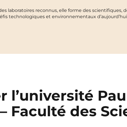
La Rochelle
Orly
s laboratoires reconnus, elle forme des scientifiques, d
 défis technologiques et environnementaux d’aujourd’hu
Le Havre
Palaiseau
Lille
Paris
Limoges
Pau
Lomme
Reims
Lyon
Rennes
 l’université Pau
 – Faculté des Sc