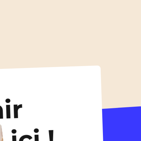
ir
ici !