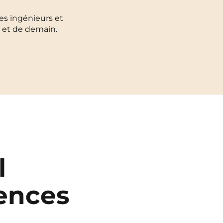
Toulouse
NEW!
es ingénieurs et
i et de demain.
Tours
Valenciennes
Vichy
Villejuif
Villeneuve-d'Ascq
l
iences