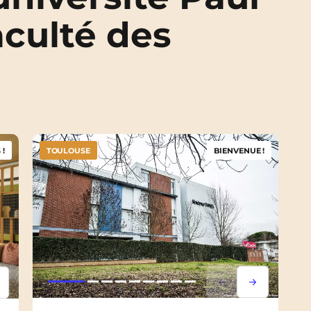
aculté des
 !
TOULOUSE
BIENVENUE !
Lorem ipsum
Lorem ipsu
psum
em ipsum