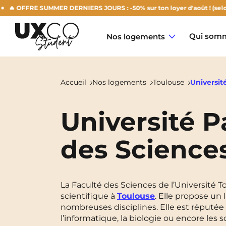
 OFFRE SUMMER DERNIERS JOURS : -50% sur ton loyer d'août ! (selon dis
Qui somm
Nos logements
Accueil
Nos logements
Toulouse
Universit
Université P
Annemasse
des Science
Archamps
Aulnoy-Lez-Valenciennes
La Faculté des Sciences de l’Université T
Béziers
scientifique à
Toulouse
. Elle propose un
nombreuses disciplines. Elle est réputée
Bezons
NEW!
l’informatique, la biologie ou encore les s