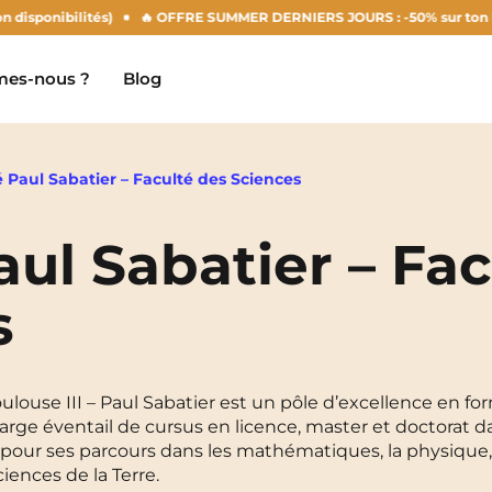
ponibilités)
🔥 OFFRE SUMMER DERNIERS JOURS : -50% sur ton loyer d'
es-nous ?
Blog
é Paul Sabatier – Faculté des Sciences
aul Sabatier – Fac
Clermont-Ferrand
Marseille
s
Chambéry
Montpellier
NEW!
Dijon
Nantes
oulouse III – Paul Sabatier est un pôle d’excellence en fo
Gradignan
Nîmes
 large éventail de cursus en licence, master et doctorat 
 pour ses parcours dans les mathématiques, la physique, 
Grenoble
Noisy-Le-Grand
ciences de la Terre.