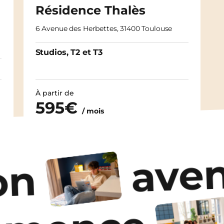
Résidence Thalès
6 Avenue des Herbettes, 31400 Toulouse
Studios, T2 et T3
À partir de
595€
/ mois
Découvrir les logements
aven
on