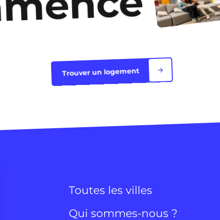
mmence
Trouver un logement
Toutes les villes
Qui sommes-nous ?