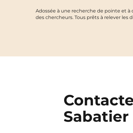
Blois
Adossée à une recherche de pointe et à de
des chercheurs. Tous prêts à relever les
Bordeaux
Boulogne-Billancourt
Brest
Caen
Cergy-Pontoise
Contacter
Sabatier