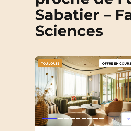
Sabatier – F
Sciences
TOULOUSE
OFFRE EN COURS
Lorem i
Lor