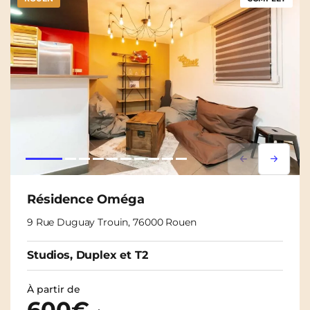
Lorem ipsum
Lorem i
Résidence Oméga
9 Rue Duguay Trouin, 76000 Rouen
Studios, Duplex et T2
À partir de
600€