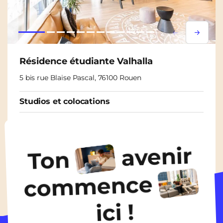
Lorem ipsum
Lorem i
Résidence étudiante Valhalla
5 bis rue Blaise Pascal, 76100 Rouen
Studios et colocations
À partir de
460€
/ mois
avenir
Ton
Découvrir les logements
commence
ici !