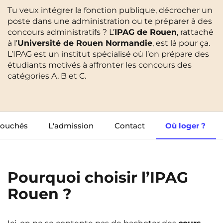
Tu veux intégrer la fonction publique, décrocher un
Cergy-Pontoise
Clermont-Ferrand
poste dans une administration ou te préparer à des
FR
Chambéry
Dijon
concours administratifs ? L’
NEW!
IPAG de Rouen
, rattaché
Instagram
TikTok
Facebook
YouTube
LinkedIn
EN
à l’
Université de Rouen Normandie
, est là pour ça.
Gradignan
Grenoble
L’IPAG est un institut spécialisé où l’on prépare des
étudiants motivés à affronter les concours des
La Rochelle
Le Havre
catégories A, B et C.
Lille
Limoges
Lomme
Lyon
bouchés
L'admission
Contact
Où loger ?
Marseille
Montpellier
Nantes
Nîmes
Noisy-Le-Grand
Orly
Pourquoi choisir l’IPAG
Rouen ?
Palaiseau
Paris
Pau
Reims