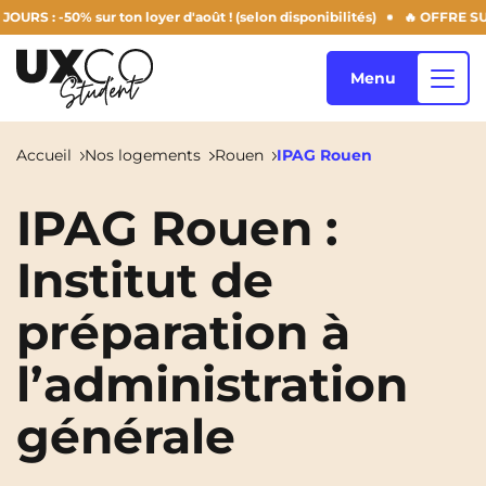
50% sur ton loyer d'août ! (selon disponibilités)
🔥 OFFRE SUMMER 
Menu
Accueil
Nos logements
Rouen
IPAG Rouen
Nos logements
IPAG Rouen :
Institut de
Qui sommes-nous ?
Annemasse
Archamps
préparation à
Aulnoy-Lez-Valenciennes
Béziers
l’administration
Blog
Bezons
Blois
NEW!
générale
Bordeaux
Boulogne-Billancourt
FR
Brest
Caen