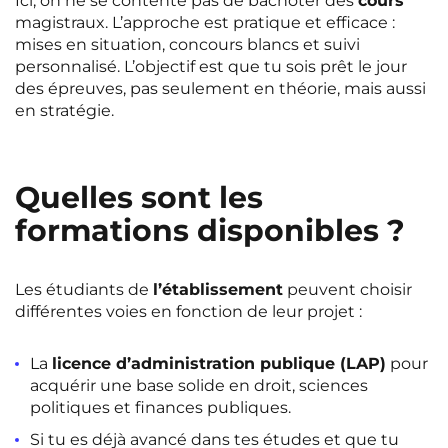
Ici, on ne se contente pas de bachoter des
cours
Rennes
Rouen
magistraux. L’approche est pratique et efficace :
mises en situation, concours blancs et suivi
Saint-Denis
Saint-Etienne
personnalisé. L’objectif est que tu sois prêt le jour
des épreuves, pas seulement en théorie, mais aussi
Saint-Ouen
Strasbourg
NEW!
en stratégie.
Toulouse
Tours
NEW!
Valenciennes
Vichy
Quelles sont les
Villejuif
Villeneuve-d'Ascq
formations disponibles ?
Les étudiants de
l’établissement
peuvent choisir
Voir toutes les villes
différentes voies en fonction de leur projet :
La
licence d’administration publique (LAP)
pour
acquérir une base solide en droit, sciences
politiques et finances publiques.
Si tu es déjà avancé dans tes études et que tu