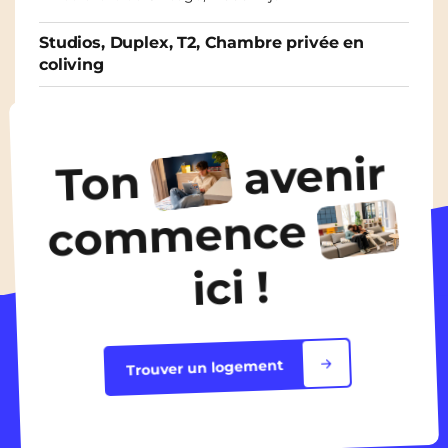
Studios, Duplex, T2, Chambre privée en
coliving
À partir de
520€
/ mois
avenir
Ton
Découvrir les logements
commence
ici !
Trouver un logement