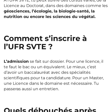
À l’UFR SVTE, tu peux suivre des cursus variés, de la
Rennes
Rouen
Licence au Doctorat, dans des domaines comme les
géosciences, l’écologie, la biologie-santé, la
Saint-Denis
Saint-Etienne
nutrition ou encore les sciences du végétal.
Saint-Ouen
Strasbourg
NEW!
Toulouse
Tours
NEW!
Comment s’inscrire à
Valenciennes
Vichy
l’UFR SVTE ?
Villejuif
Villeneuve-d'Ascq
L’admission
se fait sur dossier. Pour une licence, il
te faut le bac ou un équivalent. Le mieux, c’est
d’avoir un baccalauréat avec des spécialités
Voir toutes les villes
scientifiques pour ta candidature. Pour un Master,
une Licence dans le domaine est nécessaire. Tu
passeras aussi un entretien.
Quels débouchés après