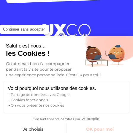
Continuer sans accepter
Salut c'est nous...
Ton avenir commence ici
les Cookies !
On aimerait bien t’accompagner
Toutes les villes
pendant ta visite pour te proposer
Qui sommes-nous ?
une expérience personnalisée. C’est OK pour toi ?
Blog
FAQ
Voici pourquoi nous utilisons des cookies.
Nous contacter
Partage de données avec Google
Cookies fonctionnels
On vous présente nos cookies
Suivre la communauté
Consentements certifiés par
Trouver un logement
Instagram
TikTok
Facebook
YouTube
LinkedIn
Je choisis
OK pour moi