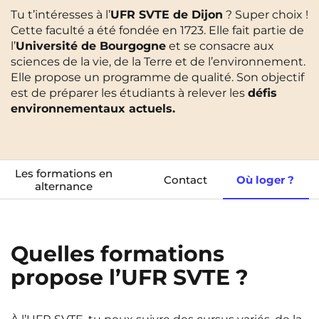
Tu t’intéresses à l’
UFR SVTE de Dijon
? Super choix !
Cergy-Pontoise
Clermont-Ferrand
Cette faculté a été fondée en 1723. Elle fait partie de
FR
Chambéry
Dijon
l’
Université de Bourgogne
NEW!
et se consacre aux
Instagram
TikTok
Facebook
YouTube
LinkedIn
EN
sciences de la vie, de la Terre et de l’environnement.
Gradignan
Grenoble
Elle propose un programme de qualité. Son objectif
est de préparer les étudiants à relever les
défis
La Rochelle
Le Havre
environnementaux actuels.
Lille
Limoges
Lomme
Lyon
Les formations en
Contact
Où loger ?
alternance
Marseille
Montpellier
Nantes
Nîmes
Noisy-Le-Grand
Orly
Quelles formations
propose l’UFR SVTE ?
Palaiseau
Paris
Pau
Reims