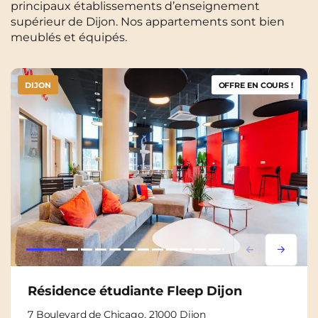
principaux établissements d’enseignement
supérieur de Dijon. Nos appartements sont bien
meublés et équipés.
DIJON
OFFRE EN COURS !
Lorem ipsum
Lorem i
Résidence étudiante Fleep Dijon
7 Boulevard de Chicago, 21000 Dijon