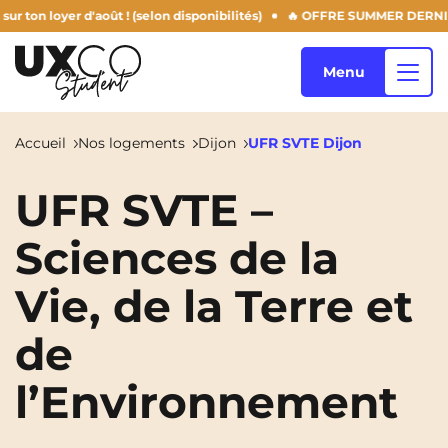
 loyer d'août ! (selon disponibilités)
🔥 OFFRE SUMMER DERNIERS JOU
Menu
Accueil
Nos logements
Dijon
UFR SVTE Dijon
Nos logements
UFR SVTE –
Sciences de la
Qui sommes-nous ?
Annemasse
Archamps
Vie, de la Terre et
Aulnoy-Lez-Valenciennes
Béziers
de
Blog
Bezons
Blois
NEW!
l’Environnement
Bordeaux
Boulogne-Billancourt
FR
Brest
Caen