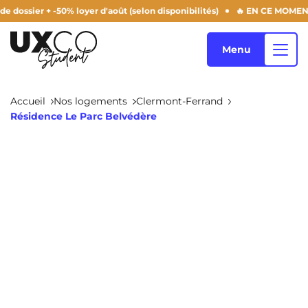
ier + -50% loyer d'août (selon disponibilités)
🔥 EN CE MOMENT : -50% 
Menu
Accueil
Nos logements
Clermont-Ferrand
Résidence Le Parc Belvédère
Nos logements
Qui sommes-nous ?
Annemasse
Archamps
Aulnoy-Lez-Valenciennes
Béziers
Blog
Bezons
Blois
NEW!
Bordeaux
Boulogne-Billancourt
FR
Brest
Caen