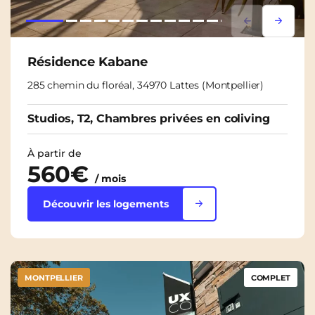
Lorem ipsum
Lorem i
Résidence Kabane
285 chemin du floréal, 34970 Lattes (Montpellier)
Studios, T2, Chambres privées en coliving
À partir de
560€
/ mois
Découvrir les logements
MONTPELLIER
COMPLET