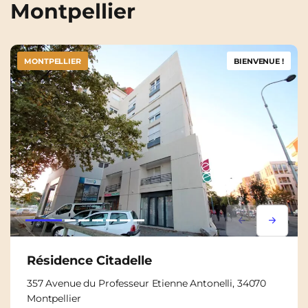
Montpellier
MONTPELLIER
BIENVENUE !
Lorem ipsum
Lorem i
Résidence Citadelle
357 Avenue du Professeur Etienne Antonelli, 34070
Montpellier