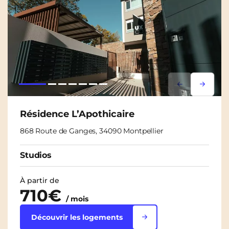
Lorem ipsum
Lorem i
Résidence L’Apothicaire
868 Route de Ganges, 34090 Montpellier
Studios
À partir de
710€
/ mois
Découvrir les logements