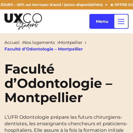
50% sur ton loyer d'août ! (selon disponibilités)
🔥 OFFRE SUMMER D
Menu
Accueil
Nos logements
Montpellier
Faculté d’Odontologie – Montpellier
Nos logements
Faculté
d’Odontologie –
Qui sommes-nous ?
Annemasse
Archamps
Montpellier
Aulnoy-Lez-Valenciennes
Béziers
Blog
Bezons
Blois
NEW!
Bordeaux
Boulogne-Billancourt
L’UFR Odontologie prépare les futurs chirurgiens-
FR
dentistes, les enseignants-chercheurs et praticiens-
Brest
Caen
hospitaliers. Elle assure à la fois la formation initiale