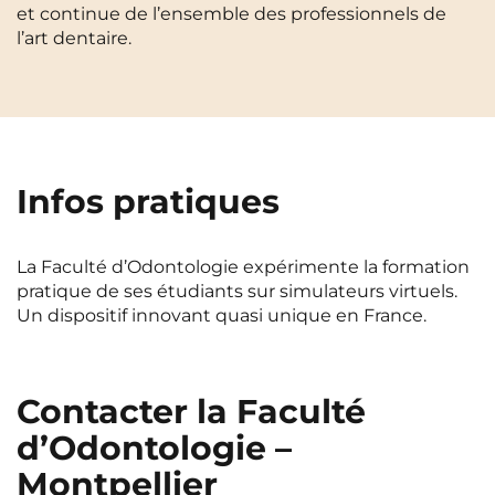
et continue de l’ensemble des professionnels de
Cergy-Pontoise
Clermont-Ferrand
l’art dentaire.
FR
Chambéry
Dijon
NEW!
Instagram
TikTok
Facebook
YouTube
LinkedIn
EN
Gradignan
Grenoble
La Rochelle
Le Havre
Infos pratiques
Lille
Limoges
Lomme
Lyon
La Faculté d’Odontologie expérimente la formation
pratique de ses étudiants sur simulateurs virtuels.
Marseille
Montpellier
Un dispositif innovant quasi unique en France.
Nantes
Nîmes
Noisy-Le-Grand
Orly
Contacter la Faculté
Palaiseau
Paris
d’Odontologie –
Pau
Reims
Montpellier