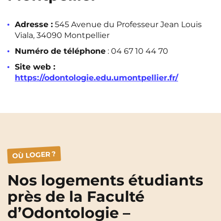
Rennes
Rouen
Adresse :
545 Avenue du Professeur Jean Louis
Saint-Denis
Saint-Etienne
Viala, 34090 Montpellier
Saint-Ouen
Strasbourg
NEW!
Numéro de téléphone
:
0
4 67 10 44 70
Site web :
Toulouse
Tours
NEW!
https://odontologie.edu.umontpellier.fr/
Valenciennes
Vichy
Villejuif
Villeneuve-d'Ascq
Voir toutes les villes
OÙ LOGER ?
Nos logements étudiants
près de la Faculté
d’Odontologie –