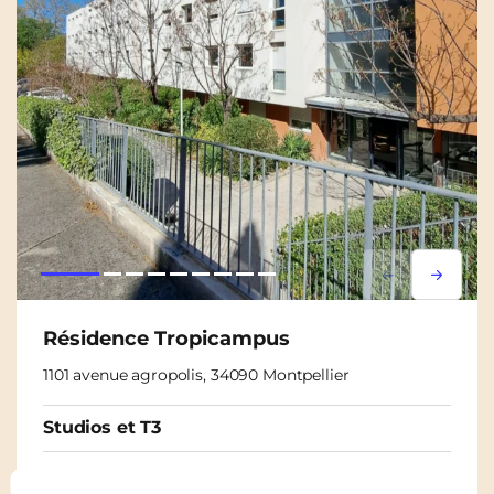
Lorem ipsum
Lorem i
Résidence Tropicampus
1101 avenue agropolis, 34090 Montpellier
Studios et T3
À partir de