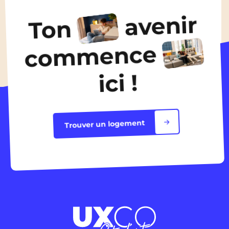
600€
/ mois
avenir
Ton
Découvrir les logements
commence
ici !
Trouver un logement