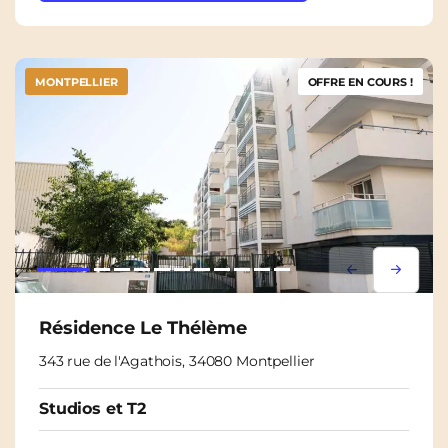
MONTPELLIER
OFFRE EN COURS !
Lorem ipsum
Lorem i
Résidence Le Thélème
343 rue de l'Agathois, 34080 Montpellier
Studios et T2