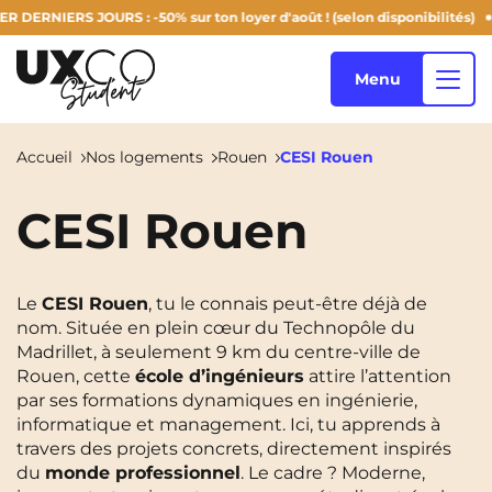
ERS JOURS : -50% sur ton loyer d'août ! (selon disponibilités)
🔥 O
Menu
Accueil
Nos logements
Rouen
CESI Rouen
Nos logements
CESI Rouen
Qui sommes-nous ?
Annemasse
Archamps
Le
CESI Rouen
, tu le connais peut-être déjà de
nom. Située en plein cœur du Technopôle du
Aulnoy-Lez-Valenciennes
Béziers
Madrillet, à seulement 9 km du centre-ville de
Blog
Rouen, cette
école d’ingénieurs
attire l’attention
Bezons
Blois
NEW!
par ses formations dynamiques en ingénierie,
informatique et management. Ici, tu apprends à
Bordeaux
Boulogne-Billancourt
travers des projets concrets, directement inspirés
FR
du
monde professionnel
. Le cadre ? Moderne,
Brest
Caen