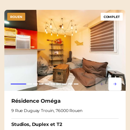
ROUEN
COMPLET
Lorem ipsum
Lorem i
Résidence Oméga
9 Rue Duguay Trouin, 76000 Rouen
Studios, Duplex et T2