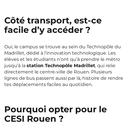
Rennes
Rouen
Saint-Denis
Saint-Etienne
Côté transport, est-ce
facile d’y accéder ?
Saint-Ouen
Strasbourg
NEW!
Toulouse
Tours
NEW!
Oui, le campus se trouve au sein du Technopôle du
Valenciennes
Vichy
Madrillet, dédié à l’innovation technologique. Les
élèves et les étudiants n’ont qu’à prendre le métro
Villejuif
Villeneuve-d'Ascq
jusqu’à la
station Technopôle Madrillet
, qui relie
directement le centre-ville de Rouen. Plusieurs
lignes de bus passent aussi par là, histoire de rendre
Voir toutes les villes
tes déplacements faciles au quotidien.
Pourquoi opter pour le
CESI Rouen ?