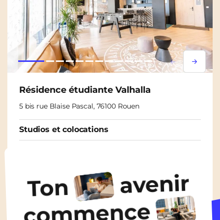
Lorem ipsum
Lorem i
Résidence étudiante Valhalla
5 bis rue Blaise Pascal, 76100 Rouen
Studios et colocations
À partir de
460€
/ mois
avenir
Ton
Découvrir les logements
commence