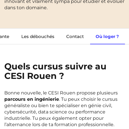
innovant et vraiment sympa pour étudier et évoluer
Cergy-Pontoise
Clermont-Ferrand
dans ton domaine.
FR
Chambéry
Dijon
NEW!
Instagram
TikTok
Facebook
YouTube
LinkedIn
EN
Gradignan
Grenoble
iante
Les débouchés
Contact
Où loger ?
La Rochelle
Le Havre
Lille
Limoges
Quels cursus suivre au
Lomme
Lyon
CESI Rouen ?
Marseille
Montpellier
Nantes
Nîmes
Bonne nouvelle, le CESI Rouen propose plusieurs
Noisy-Le-Grand
Orly
parcours en ingénierie
. Tu peux choisir le cursus
généraliste ou bien te spécialiser en génie civil,
Palaiseau
Paris
cybersécurité, data science ou performance
industrielle. Tu peux également opter pour
Pau
Reims
l’alternance lors de ta formation professionnelle.