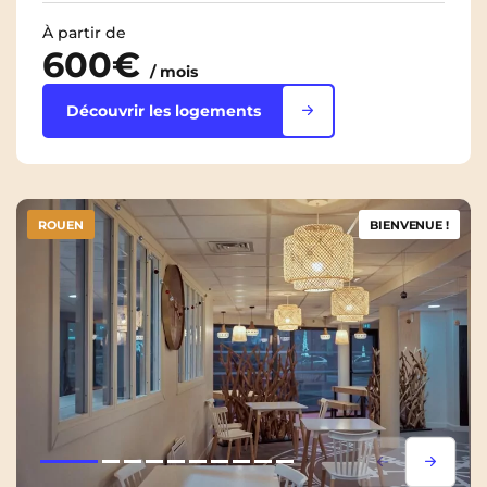
À partir de
600€
/ mois
Découvrir les logements
ROUEN
BIENVENUE !
Lorem ipsum
Lorem i