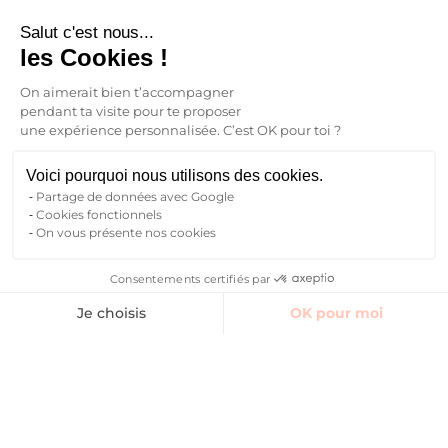
Salut c'est nous...
les Cookies !
On aimerait bien t’accompagner
pendant ta visite pour te proposer
une expérience personnalisée. C’est OK pour toi ?
Voici pourquoi nous utilisons des cookies.
Partage de données avec Google
Cookies fonctionnels
On vous présente nos cookies
Consentements certifiés par
Trouver un logement
Espaces communs
Avis
Contact Manager
Je choisis
OK pour moi
Axeptio consent
Plateforme de Gestion du Consentement : Personnalisez vos O
Notre plateforme vous permet d'adapter et de gérer vos paramètr
Reserver
Je trouve mon logement
étudiant