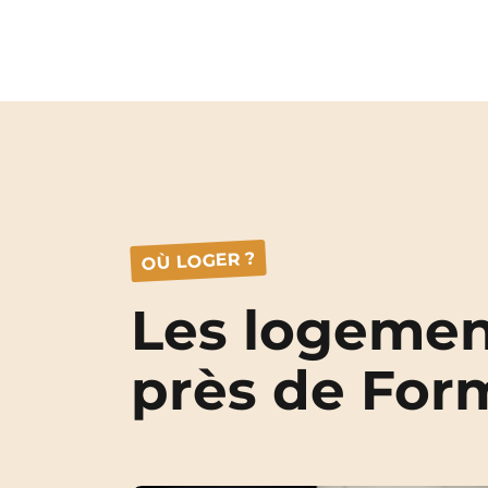
OÙ LOGER ?
Les logemen
près de Fo