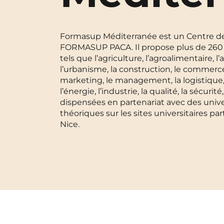
Blois
Formasup Méditerranée est un Centre de F
Bordeaux
FORMASUP PACA. Il propose plus de 260 
tels que l’agriculture, l’agroalimentaire, l
Boulogne-Billancourt
l’urbanisme, la construction, le commerce,
marketing, le management, la logistique, la
Brest
l’énergie, l’industrie, la qualité, la sécur
dispensées en partenariat avec des univ
Caen
théoriques sur les sites universitaires pa
Nice. ​
Cergy-Pontoise