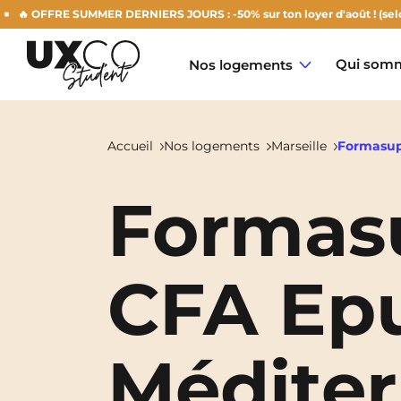
 OFFRE SUMMER DERNIERS JOURS : -50% sur ton loyer d'août ! (selon dis
Qui somm
Nos logements
Accueil
Nos logements
Marseille
Formasu
Formas
Annemasse
Archamps
CFA Ep
Aulnoy-Lez-Valenciennes
Béziers
Méditer
Bezons
NEW!