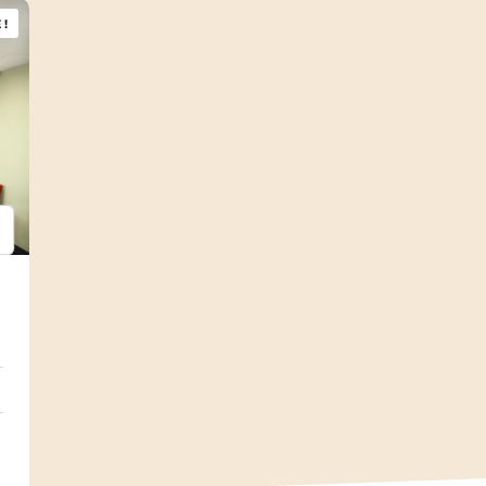
!
psum
em ipsum