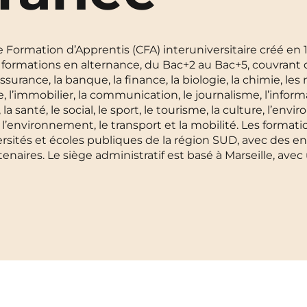
La Rochelle
Orly
ormation d’Apprentis (CFA) interuniversitaire créé en 1
Le Havre
Palaiseau
formations en alternance, du Bac+2 au Bac+5, couvrant
’assurance, la banque, la finance, la biologie, la chimie, les
Lille
Paris
 l’immobilier, la communication, le journalisme, l’inform
 santé, le social, le sport, le tourisme, la culture, l’env
Limoges
Pau
ité, l’environnement, le transport et la mobilité. Les format
ersités et écoles publiques de la région SUD, avec des 
Lomme
Reims
rtenaires. Le siège administratif est basé à Marseille, av
Lyon
Rennes