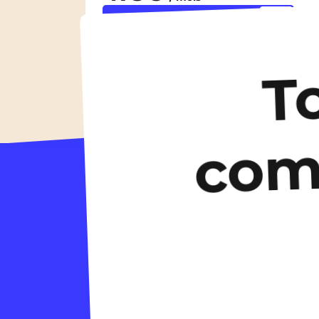
Découvrir les logements
T
co