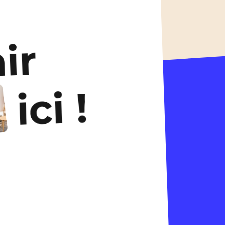
ir
ici !