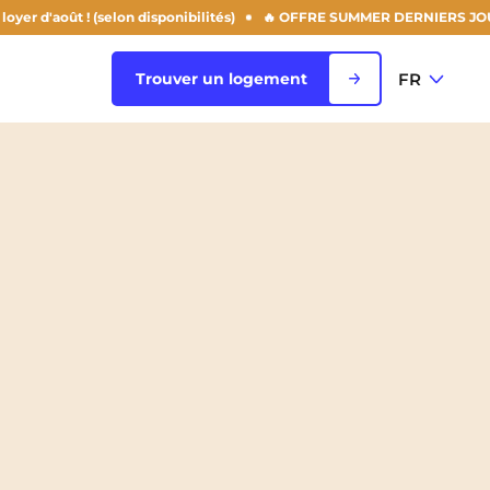
août ! (selon disponibilités)
🔥 OFFRE SUMMER DERNIERS JOURS : -50%
FR
Trouver un logement
FR
Voir toutes les villes
EN
Rouen
Saint-Denis
Saint-Etienne
Saint-Ouen
NEW!
Strasbourg