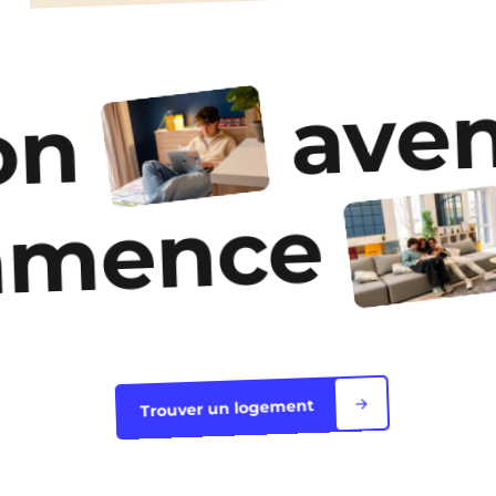
aven
on
mmence
Trouver un logement