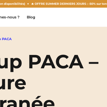
ponibilités)
🔥 OFFRE SUMMER DERNIERS JOURS : -50% sur ton loyer d'
es-nous ?
Blog
p PACA
up PACA –
Clermont-Ferrand
Marseille
Chambéry
Montpellier
NEW!
ure
Dijon
Nantes
Gradignan
Nîmes
ranée
Grenoble
Noisy-Le-Grand