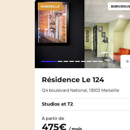
MARSEILLE
BIENVENUE 
Lorem i
Lor
Résidence Le 124
124 boulevard National, 13003 Marseille
Studios et T2
À partir de
475€
/ mois