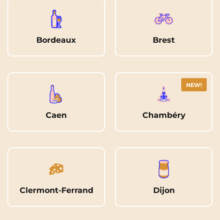
Rennes
Rouen
Saint-Denis
Saint-Etienne
Bordeaux
Brest
Saint-Ouen
Strasbourg
NEW!
Toulouse
Tours
NEW!
NEW!
Valenciennes
Vichy
Villejuif
Villeneuve-d'Ascq
Caen
Chambéry
Voir toutes les villes
Clermont-Ferrand
Dijon