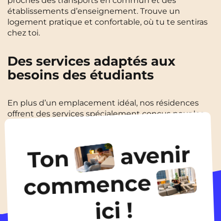
proches des transports en commun et des
établissements d’enseignement. Trouve un
logement pratique et confortable, où tu te sentiras
chez toi.
Des services adaptés aux
besoins des étudiants
En plus d’un emplacement idéal, nos résidences
offrent des services spécialement conçus pour les
étudiants. Wi-Fi rapide, espaces de travail, cuisines
équipées et salles communes sont à ta disposition
avenir
pour rendre ta vie étudiante encore plus agréable.
Ton
Profite d’un cadre de vie pratique et fonctionnel qui
te permet de te concentrer sur tes études tout en
commence
bénéficiant d’un environnement agréable.
ici !