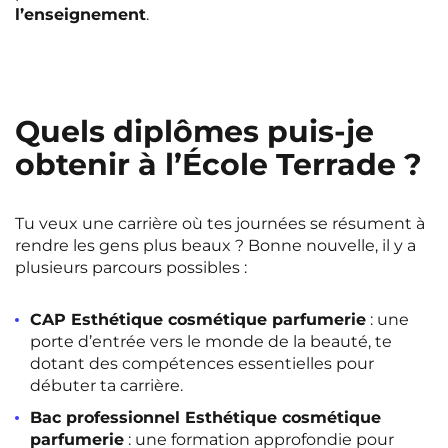
l’enseignement
.
Rennes
Rouen
Saint-Denis
Saint-Etienne
Saint-Ouen
Strasbourg
NEW!
Quels diplômes puis-je
Toulouse
Tours
NEW!
obtenir à l’École Terrade ?
Valenciennes
Vichy
Villejuif
Villeneuve-d'Ascq
Tu veux une carrière où tes journées se résument à
rendre les gens plus beaux ? Bonne nouvelle, il y a
plusieurs parcours possibles :
Voir toutes les villes
CAP Esthétique cosmétique parfumerie
: une
porte d’entrée vers le monde de la beauté, te
dotant des compétences essentielles pour
débuter ta carrière.
Bac professionnel Esthétique cosmétique
parfumerie
: une formation approfondie pour