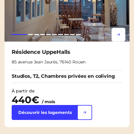
Lorem ipsum
Lorem i
Résidence UppeHalls
85 avenue Jean Jaurès, 76140 Rouen
Studios, T2, Chambres privées en coliving
À partir de
440€
/ mois
Découvrir les logements