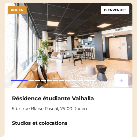
ROUEN
BIENVENUE !
Lorem ipsum
Lorem i
Résidence étudiante Valhalla
5 bis rue Blaise Pascal, 76100 Rouen
Studios et colocations