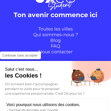
Ton avenir commence ici
Toutes les villes
Qui sommes-nous ?
Blog
FAQ
Nous contacter
Continuer sans accepter
Suivre la communauté
Salut c'est nous...
les Cookies !
Instagram
TikTok
Facebook
YouTube
LinkedIn
On aimerait bien t’accompagner
pendant ta visite pour te proposer
une expérience personnalisée. C’est OK pour toi ?
FR
Voici pourquoi nous utilisons des cookies.
Partage de données avec Google