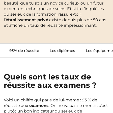
beauté, que tu sois un novice curieux ou un futur
Cergy-Pontoise
Clermont-Ferrand
expert en techniques de soins. Et si tu t’inquiètes
FR
du sérieux de la formation, rassure-toi :
Chambéry
Dijon
NEW!
Instagram
TikTok
Facebook
YouTube
LinkedIn
l’
établissement privé
existe depuis plus de 50 ans
EN
et affiche un taux de réussite impressionnant.
Gradignan
Grenoble
La Rochelle
Le Havre
Lille
Limoges
93% de réussite
Les diplômes
Les équipeme
Lomme
Lyon
Marseille
Montpellier
Quels sont les taux de
Nantes
Nîmes
réussite aux examens ?
Noisy-Le-Grand
Orly
Palaiseau
Paris
Voici un chiffre qui parle de lui-même : 93 % de
réussite aux
examens
. On ne va pas se mentir, c’est
Pau
Reims
plutôt un bon indicateur du sérieux de