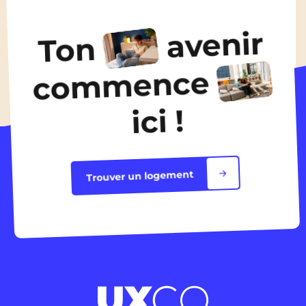
À partir de
460€
/ mois
avenir
Ton
Découvrir les logements
commence
ici !
Trouver un logement