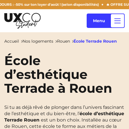
50% sur ton loyer d'août ! (selon disponibilités)
🔥 OFFRE SUMMER D
Menu
Accueil
Nos logements
Rouen
École Terrade Rouen
Nos logements
École
d’esthétique
Qui sommes-nous ?
Annemasse
Archamps
Terrade à Rouen
Aulnoy-Lez-Valenciennes
Béziers
Blog
Bezons
Blois
NEW!
Si tu as déjà rêvé de plonger dans l’univers fascinant
Bordeaux
Boulogne-Billancourt
de l’esthétique et du bien-être, l’
école d’esthétique
FR
Terrade Rouen
est un bon choix. Installée au cœur
Brest
Caen
de Rouen, cette école te forme aux métiers de la