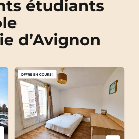
ts étudiants
ole
ie d’Avignon
OFFRE EN COURS !
psum
em ipsum