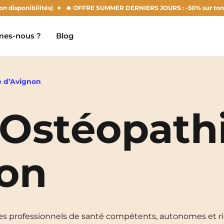
ponibilités)
🔥 OFFRE SUMMER DERNIERS JOURS : -50% sur ton loyer d'
es-nous ?
Blog
e d’Avignon
’Ostéopath
Clermont-Ferrand
Marseille
Chambéry
Montpellier
NEW!
non
Dijon
Nantes
Gradignan
Nîmes
Grenoble
Noisy-Le-Grand
es professionnels de santé compétents, autonomes et ri