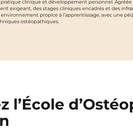
e, pratique clinique et développement personnel. Agréée 
ent exigeant, des stages cliniques encadrés et des infra
La Rochelle
Orly
un environnement propice à l’apprentissage, avec une p
techniques ostéopathiques.
Le Havre
Palaiseau
Lille
Paris
Limoges
Pau
Lomme
Reims
Lyon
Rennes
z l’École d’Ostéo
on