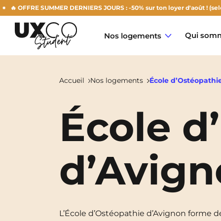
 OFFRE SUMMER DERNIERS JOURS : -50% sur ton loyer d'août ! (selon dis
Qui somm
Nos logements
Accueil
Nos logements
École d’Ostéopathi
École d
Annemasse
Archamps
d’Avig
Aulnoy-Lez-Valenciennes
Béziers
Bezons
NEW!
L’École d’Ostéopathie d’Avignon forme d