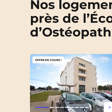
Nos logemen
près de l’Éc
d’Ostéopath
OFFRE EN COURS !
Lorem i
Lor