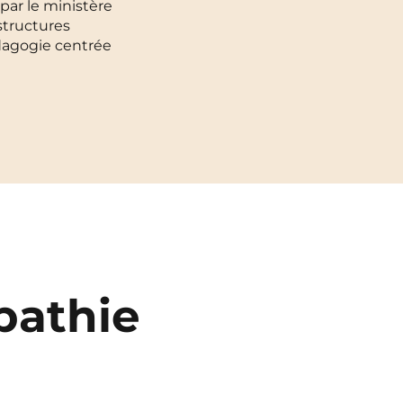
par le ministère
structures
Toulouse
NEW!
édagogie centrée
Tours
Valenciennes
Vichy
Villejuif
Villeneuve-d'Ascq
pathie