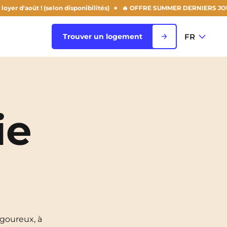
août ! (selon disponibilités)
🔥 OFFRE SUMMER DERNIERS JOURS : -50%
FR
Trouver un logement
FR
Voir toutes les villes
EN
ie
Rouen
Saint-Denis
Saint-Etienne
Saint-Ouen
NEW!
Strasbourg
goureux, à