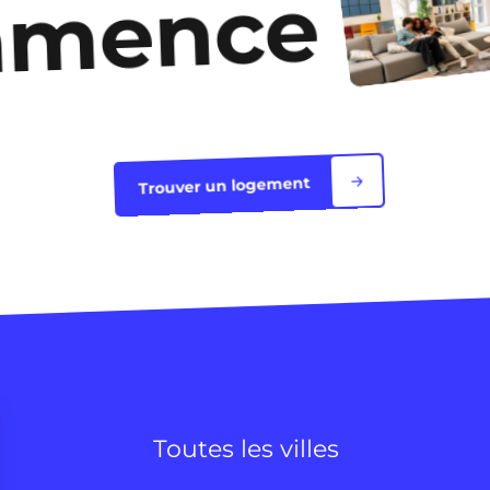
mmence
Trouver un logement
Toutes les villes