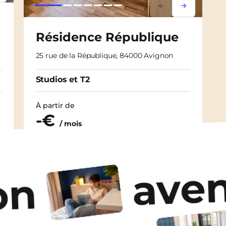
Lorem ipsum
Lorem ipsu
Résidence République
25 rue de la République, 84000 Avignon
Studios et T2
À partir de
-€
/ mois
Découvrir les logements
aven
on