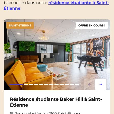
t’accueillir dans notre
résidence étudiante à Saint-
Étienne
!
SAINT-ETIENNE
OFFRE EN COURS !
Lorem ipsum
Lorem i
Résidence étudiante Baker Hill à Saint-
Étienne
19 Rue de Montferré, 42100 Saint-Étienne