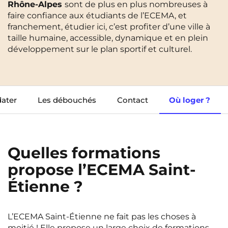
Rhône-Alpes
sont de plus en plus nombreuses à
Cergy-Pontoise
Clermont-Ferrand
faire confiance aux étudiants de l’ECEMA, et
FR
franchement, étudier ici, c’est profiter d’une ville à
Chambéry
Dijon
NEW!
Instagram
TikTok
Facebook
YouTube
LinkedIn
taille humaine, accessible, dynamique et en plein
EN
développement sur le plan sportif et culturel.
Gradignan
Grenoble
La Rochelle
Le Havre
Lille
Limoges
ater
Les débouchés
Contact
Où loger ?
Lomme
Lyon
Marseille
Montpellier
Quelles formations
Nantes
Nîmes
propose l’ECEMA Saint-
Noisy-Le-Grand
Orly
Étienne ?
Palaiseau
Paris
Pau
Reims
L’ECEMA Saint-Étienne ne fait pas les choses à
moitié ! Elle propose un large choix de formations