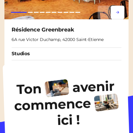
Lorem ipsum
Lorem i
Résidence Greenbreak
6A rue Victor Duchamp, 42000 Saint-Etienne
Studios
À partir de
435€
/ mois
avenir
Ton
Découvrir les logements
commence
ici !