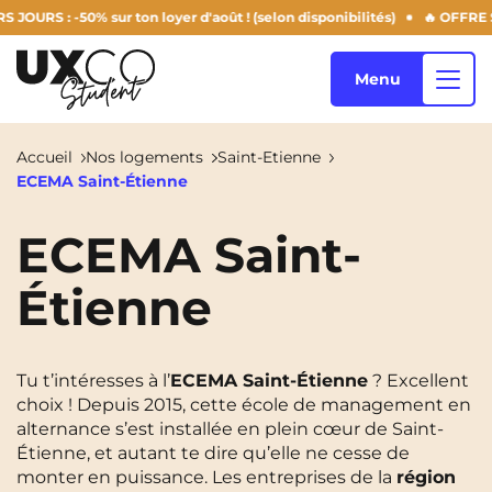
 : -50% sur ton loyer d'août ! (selon disponibilités)
🔥 OFFRE SUMM
Menu
Accueil
Nos logements
Saint-Etienne
ECEMA Saint-Étienne
Nos logements
ECEMA Saint-
Étienne
Qui sommes-nous ?
Annemasse
Archamps
Aulnoy-Lez-Valenciennes
Béziers
Blog
Tu t’intéresses à l’
ECEMA Saint-Étienne
? Excellent
Bezons
Blois
NEW!
choix ! Depuis 2015, cette école de management en
alternance s’est installée en plein cœur de Saint-
Bordeaux
Boulogne-Billancourt
Étienne, et autant te dire qu’elle ne cesse de
FR
Brest
Caen
monter en puissance. Les entreprises de la
région