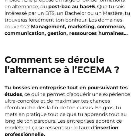
Rennes
Rouen
en alternance, du
post-bac au bac+5
. Que tu sois
intéressé par un BTS, un Bachelor ou un Mastère, tu
Saint-Denis
Saint-Etienne
trouveras forcément ton bonheur. Les domaines
couverts ?
Management, marketing, commerce,
Saint-Ouen
Strasbourg
NEW!
communication, gestion, ressources humaines…
Toulouse
Tours
NEW!
Valenciennes
Vichy
Comment se déroule
Villejuif
Villeneuve-d'Ascq
l’alternance à l’ECEMA ?
Tu bosses en entreprise tout en poursuivant tes
Voir toutes les villes
études
, ce qui te permet d’acquérir une expérience
ultra-concrète et de maximiser tes chances
d’embauche dès la fin de ton cursus. En gros, tu
mets en pratique tout ce que tu apprends tout au
long de ton parcours. Les entreprises adorent ce
modèle, et ça se ressent sur le taux d
’insertion
professionnelle.