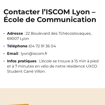
Rennes
Rouen
Contacter l’ISCOM Lyon –
Saint-Denis
Saint-Etienne
École de Communication
Saint-Ouen
Strasbourg
NEW!
Toulouse
Tours
NEW!
Adresse
: 22 Boulevard des Tchécoslovaques,
69007 Lyon
Valenciennes
Vichy
Téléphone :
04 72 91 36 04
Villejuif
Villeneuve-d'Ascq
Email
:
lyon@iscom.fr
Infos pratiques
: L’école se trouve à 15 min à pied
et à 7 minutes en vélo de notre résidence UXCO
Voir toutes les villes
Student Carré Villon.