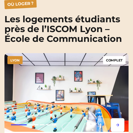
OÙ LOGER ?
Les logements étudiants
près de l’ISCOM Lyon –
École de Communication
LYON
COMPLET
Lorem ipsum
Lorem i