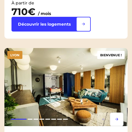
À partir de
710€
/ mois
Découvrir les logements
LYON
BIENVENUE !
Lorem ipsum
Lorem i