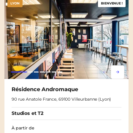
LYON
BIENVENUE !
Lorem ipsum
Lorem i
Résidence Andromaque
90 rue Anatole France, 69100 Villeurbanne (Lyon)
Studios et T2
À partir de