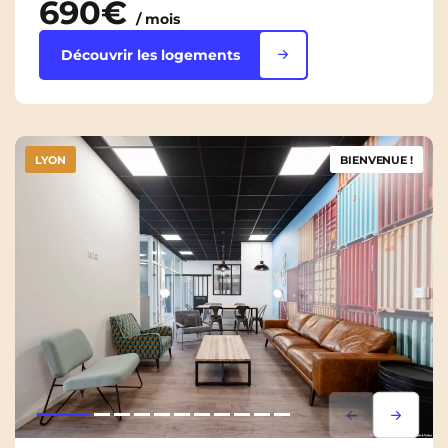
690€
/ mois
Découvrir les logements
LYON
BIENVENUE !
Lorem ipsum
Lorem i