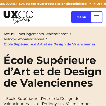
RS : -50% sur ton loyer d'août ! (selon disponibilités)
🔥 OFFRE S
Menu
Accueil
Nos logements
Valenciennes
Aulnoy-Lez-Valenciennes
Nos logements
École Supérieure d’Art et de Design de Valenciennes
École Supérieure
Qui sommes-nous ?
Annemasse
Archamps
d’Art et de Design
Aulnoy-Lez-Valenciennes
Béziers
de Valenciennes
Blog
Bezons
Blois
NEW!
Bordeaux
Boulogne-Billancourt
FR
L’École Supérieure d’Art et de Design de
Brest
Caen
Valenciennes – site d’Aulnoy-Lez-Valenciennes