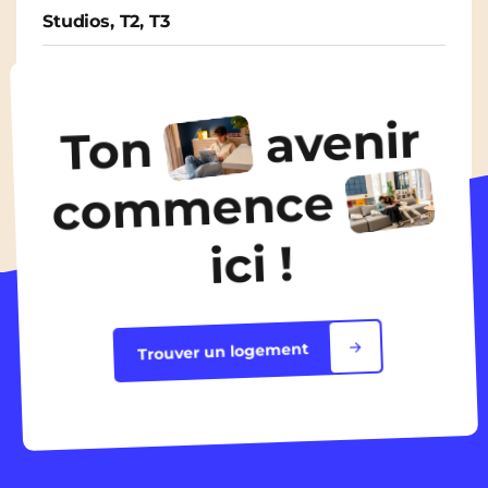
Studios, T2, T3
À partir de
500€
/ mois
avenir
Ton
Découvrir les logements
commence
ici !
Trouver un logement