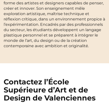
forme des artistes et designers capables de penser,
Cergy-Pontoise
Clermont-Ferrand
créer et innover. Son enseignement mêle
FR
exploration artistique, maîtrise technique et
Chambéry
Dijon
NEW!
Instagram
TikTok
Facebook
YouTube
LinkedIn
réflexion critique, dans un environnement propice à
EN
l’expérimentation. Encadrés par des professionnels
Gradignan
Grenoble
du secteur, les étudiants développent un langage
La Rochelle
Le Havre
plastique personnel et se préparent à intégrer le
monde de l’art, du design ou de la création
Lille
Limoges
contemporaine avec ambition et originalité.
Lomme
Lyon
Marseille
Montpellier
Nantes
Nîmes
Contactez l’École
Noisy-Le-Grand
Orly
Supérieure d’Art et de
Palaiseau
Paris
Design de Valenciennes
Pau
Reims