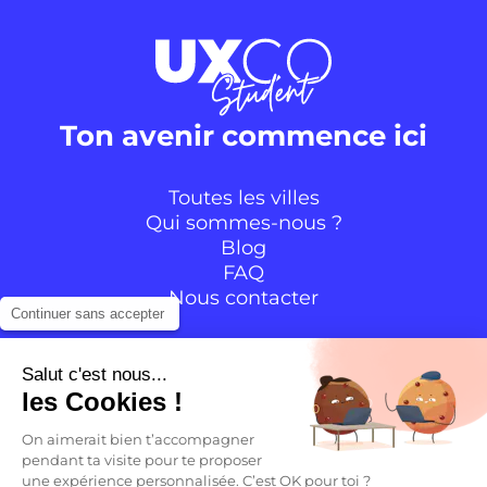
Ton avenir commence ici
Toutes les villes
Qui sommes-nous ?
Blog
FAQ
Nous contacter
Continuer sans accepter
Suivre la communauté
Salut c'est nous...
les Cookies !
Instagram
TikTok
Facebook
YouTube
LinkedIn
On aimerait bien t’accompagner
pendant ta visite pour te proposer
une expérience personnalisée. C’est OK pour toi ?