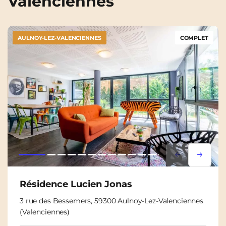
Valenciennes
AULNOY-LEZ-VALENCIENNES
COMPLET
Lorem ipsum
Lorem i
Résidence Lucien Jonas
3 rue des Bessemers, 59300 Aulnoy-Lez-Valenciennes
(Valenciennes)