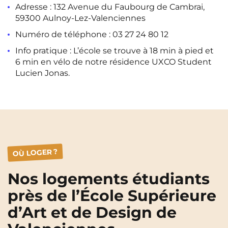
Adresse : 132 Avenue du Faubourg de Cambrai,
Rennes
Rouen
59300 Aulnoy-Lez-Valenciennes
Saint-Denis
Saint-Etienne
Numéro de téléphone : 03 27 24 80 12
Saint-Ouen
Strasbourg
NEW!
Info pratique : L’école se trouve à 18 min à pied et
6 min en vélo de notre résidence UXCO Student
Toulouse
Tours
NEW!
Lucien Jonas.
Valenciennes
Vichy
Villejuif
Villeneuve-d'Ascq
Voir toutes les villes
OÙ LOGER ?
Nos logements étudiants
près de l’École Supérieure
d’Art et de Design de