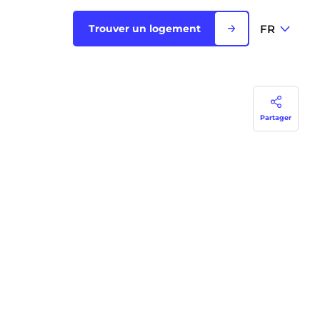
FR
Trouver un logement
FR
Voir toutes les villes
Partager
EN
Rouen
Saint-Denis
Saint-Etienne
Saint-Ouen
NEW!
Strasbourg
Toulouse
NEW!