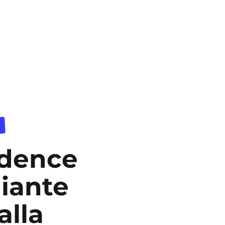
idence
iante
alla