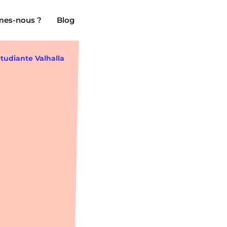
es-nous ?
Blog
tudiante Valhalla
Clermont-Ferrand
Marseille
Chambéry
Montpellier
NEW!
Dijon
Nantes
Gradignan
Nîmes
Grenoble
Noisy-Le-Grand
La Rochelle
Orly