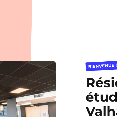
BIENVENUE !
Rés
étud
Valh