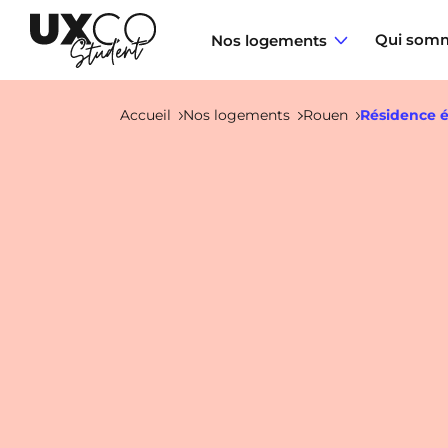
Qui somm
Nos logements
Accueil
Nos logements
Rouen
Résidence é
Annemasse
Archamps
Aulnoy-Lez-Valenciennes
Béziers
Bezons
NEW!
Blois