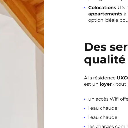
Colocations :
Des
appartements
à 
option idéale po
Des ser
qualité
À la résidence
UXCO
est un
loyer
« tout 
un accès Wifi offe
l’eau chaude,
l’eau chaude,
les charges com