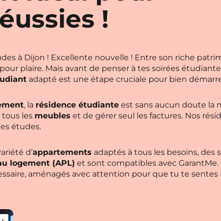
éussies !
 études à Dijon ! Excellente nouvelle ! Entre son riche pat
 pour plaire. Mais avant de penser à tes soirées étudiante
udiant
adapté est une étape cruciale pour bien démarr
ement
, la
résidence étudiante
est sans aucun doute la m
 tous les
meubles
et de gérer seul les factures. Nos rés
 tes études.
riété d’
appartements
adaptés à tous les besoins, des s
au logement (APL)
et sont compatibles avec GarantMe.
essaire, aménagés avec attention pour que tu te sente