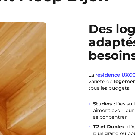
Des lo
adaptés
besoin
La
résidence UXCO
variété de
logemen
tous les budgets.
Studios :
Des surf
aiment avoir leur
se concentrer.
T2 et Duplex :
De
plus grand ou pou