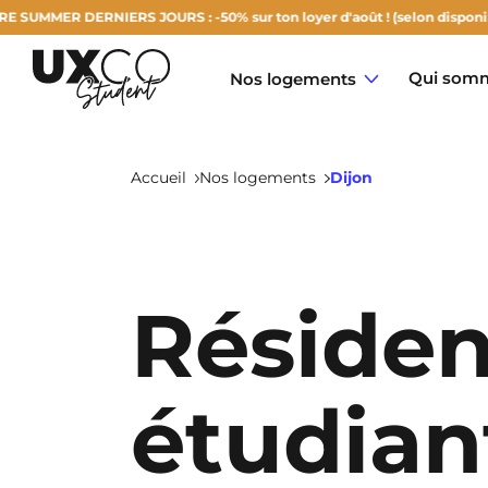
ERNIERS JOURS : -50% sur ton loyer d'août ! (selon disponibilités)
Qui somm
Nos logements
Accueil
Nos logements
Dijon
Annemasse
Réside
Archamps
Aulnoy-Lez-Valenciennes
étudian
Béziers
Bezons
NEW!