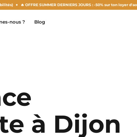
🔥 OFFRE SUMMER DERNIERS JOURS : -50% sur ton loyer d'août ! (selon di
es-nous ?
Blog
Clermont-Ferrand
Marseille
nce
Chambéry
Montpellier
NEW!
Dijon
Nantes
te à Dijon
Gradignan
Nîmes
Grenoble
Noisy-Le-Grand