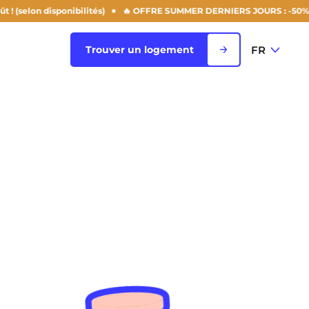
sponibilités)
🔥 OFFRE SUMMER DERNIERS JOURS : -50% sur ton loyer d
FR
Trouver un logement
FR
Voir toutes les villes
EN
Rouen
Saint-Denis
Saint-Etienne
Saint-Ouen
NEW!
Strasbourg