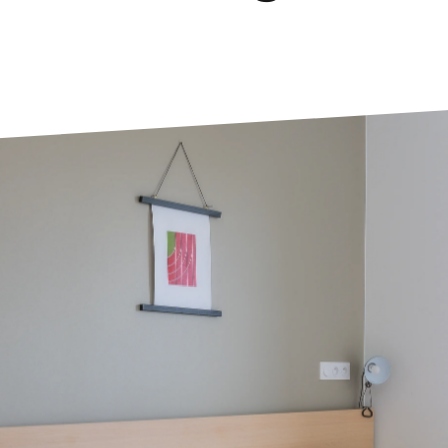
La Rochelle
Orly
Le Havre
Palaiseau
Lille
Paris
Limoges
Pau
Lomme
Reims
Lyon
Rennes