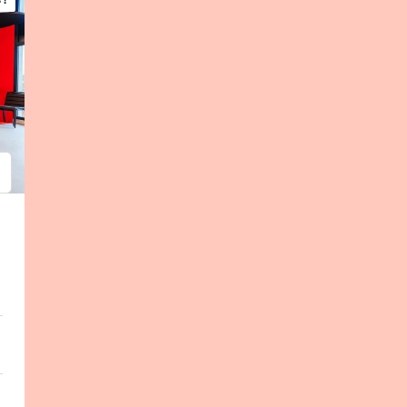
 !
psum
em ipsum