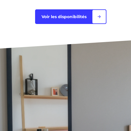
Blois
Voir les disponibilités
Bordeaux
Boulogne-Billancourt
Brest
Caen
Cergy-Pontoise