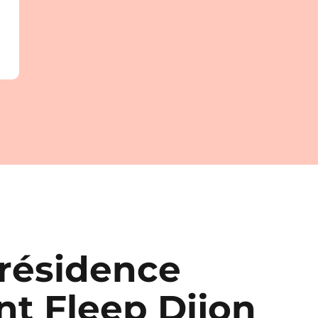
 résidence
t Fleep Dijon