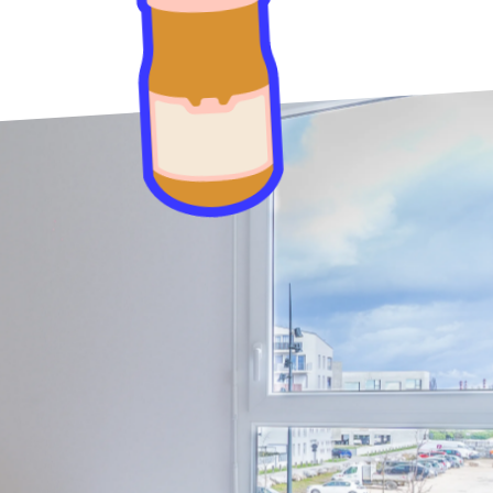
Toulouse
NEW!
Tours
Valenciennes
Vichy
Villejuif
Villeneuve-d'Ascq