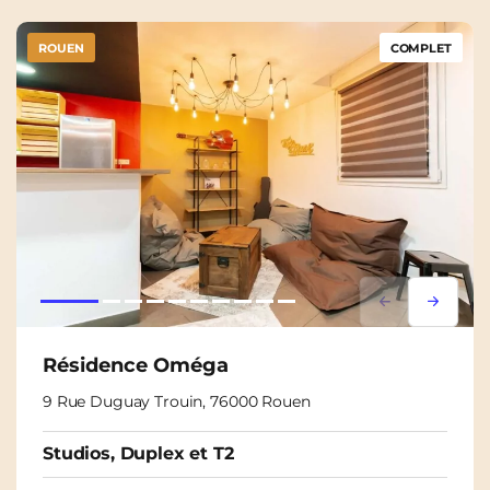
ROUEN
COMPLET
Lorem ipsum
Lorem i
Résidence Oméga
9 Rue Duguay Trouin, 76000 Rouen
Studios, Duplex et T2