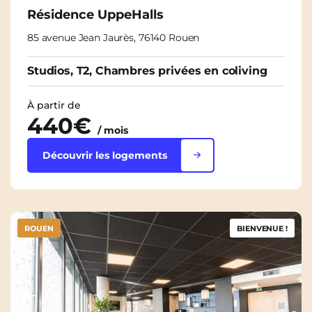
Résidence UppeHalls
85 avenue Jean Jaurès, 76140 Rouen
Studios, T2, Chambres privées en coliving
À partir de
440€
/ mois
Découvrir les logements
ROUEN
BIENVENUE !