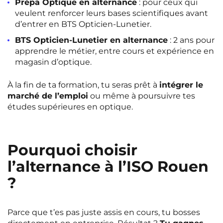
Prépa Optique en alternance
: pour ceux qui
Rennes
Rouen
veulent renforcer leurs bases scientifiques avant
d’entrer en BTS Opticien-Lunetier.
Saint-Denis
Saint-Etienne
BTS Opticien-Lunetier en alternance
: 2 ans pour
Saint-Ouen
Strasbourg
NEW!
apprendre le métier, entre cours et expérience en
magasin d’optique.
Toulouse
Tours
NEW!
À la fin de ta formation, tu seras prêt à
intégrer le
Valenciennes
Vichy
marché de l’emploi
ou même à poursuivre tes
études supérieures en optique.
Villejuif
Villeneuve-d'Ascq
Voir toutes les villes
Pourquoi choisir
l’alternance à l’ISO Rouen
?
Parce que t’es pas juste assis en cours, tu bosses