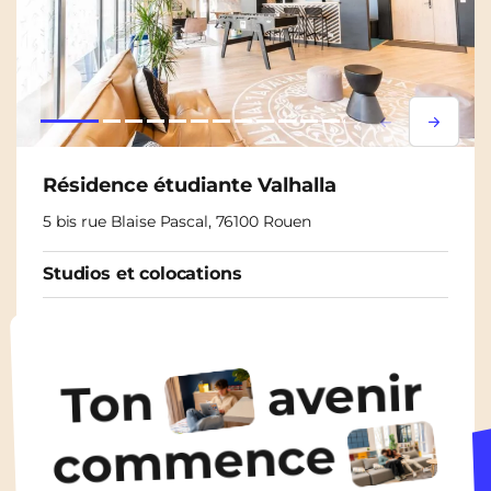
Lorem ipsum
Lorem i
Résidence étudiante Valhalla
5 bis rue Blaise Pascal, 76100 Rouen
Studios et colocations
À partir de
460€
/ mois
avenir
Ton
Découvrir les logements
commence