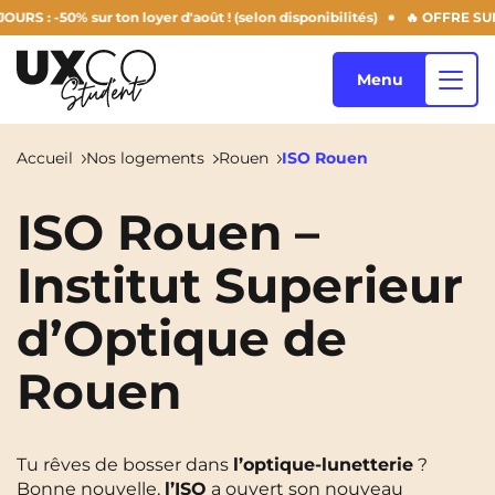
50% sur ton loyer d'août ! (selon disponibilités)
🔥 OFFRE SUMMER D
Menu
Accueil
Nos logements
Rouen
ISO Rouen
Nos logements
ISO Rouen –
Institut Superieur
Qui sommes-nous ?
Annemasse
Archamps
d’Optique de
Aulnoy-Lez-Valenciennes
Béziers
Rouen
Blog
Bezons
Blois
NEW!
Bordeaux
Boulogne-Billancourt
FR
Tu rêves de bosser dans
l’optique-lunetterie
?
Brest
Caen
Bonne nouvelle,
l’ISO
a ouvert son nouveau