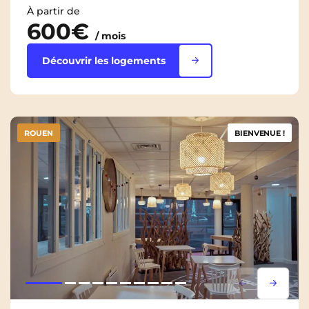
À partir de
600€
/ mois
Découvrir les logements
ROUEN
BIENVENUE !
Lorem ipsum
Lorem i