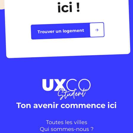
ici !
Trouver un logement
Ton avenir commence ici
Toutes les villes
Qui sommes-nous ?