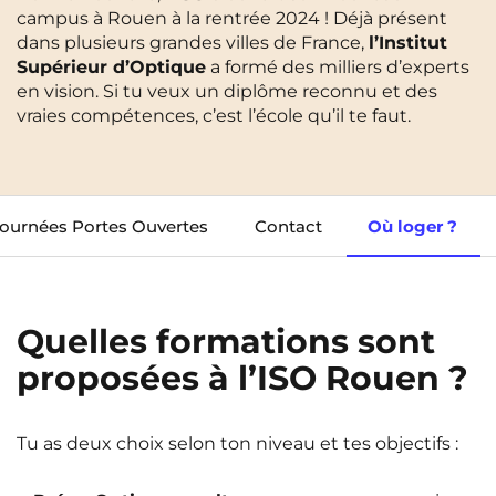
campus à Rouen à la rentrée 2024 ! Déjà présent
Cergy-Pontoise
Clermont-Ferrand
dans plusieurs grandes villes de France,
l’Institut
FR
Supérieur d’Optique
a formé des milliers d’experts
Chambéry
Dijon
NEW!
Instagram
TikTok
Facebook
YouTube
LinkedIn
en vision. Si tu veux un diplôme reconnu et des
EN
Gradignan
Grenoble
vraies compétences, c’est l’école qu’il te faut.
La Rochelle
Le Havre
Lille
Limoges
ournées Portes Ouvertes
Contact
Où loger ?
Lomme
Lyon
Marseille
Montpellier
Quelles formations sont
Nantes
Nîmes
proposées à l’ISO Rouen ?
Noisy-Le-Grand
Orly
Palaiseau
Paris
Tu as deux choix selon ton niveau et tes objectifs :
Pau
Reims