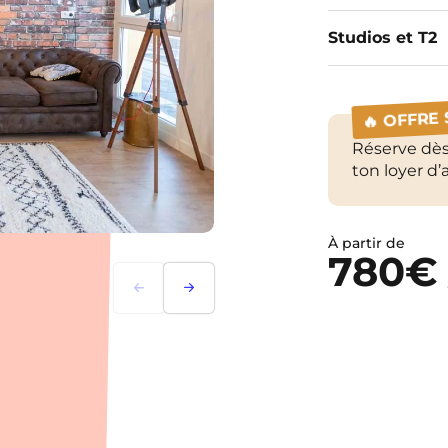
Studios et T2
🔥 OFFRE
Réserve dès
ton loyer d’a
À partir de
780€
Précédent
Suivant