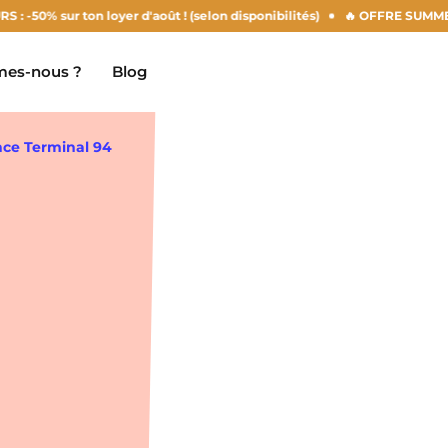
r ton loyer d'août ! (selon disponibilités)
🔥 OFFRE SUMMER DERNIER
es-nous ?
Blog
nce Terminal 94
Clermont-Ferrand
Marseille
Chambéry
Montpellier
NEW!
Dijon
Nantes
Gradignan
Nîmes
Grenoble
Noisy-Le-Grand