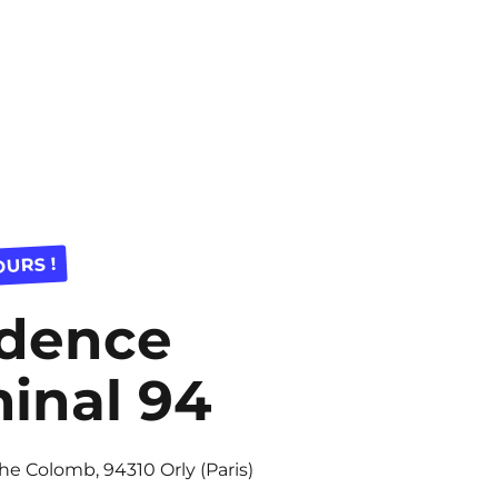
OURS !
idence
inal 94
he Colomb, 94310 Orly (Paris)