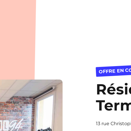
OFFRE EN C
Rés
Term
13 rue Christop