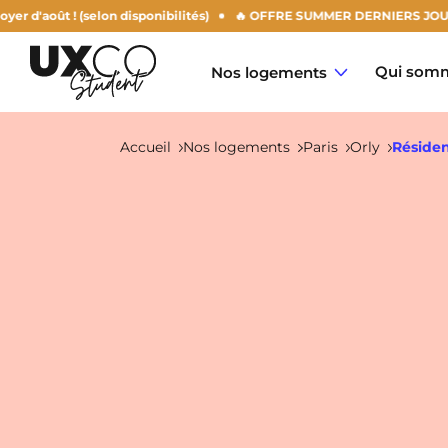
 ! (selon disponibilités)
🔥 OFFRE SUMMER DERNIERS JOURS : -50% su
Qui somm
Nos logements
Accueil
Nos logements
Paris
Orly
Réside
Annemasse
Archamps
Aulnoy-Lez-Valenciennes
Béziers
Bezons
NEW!