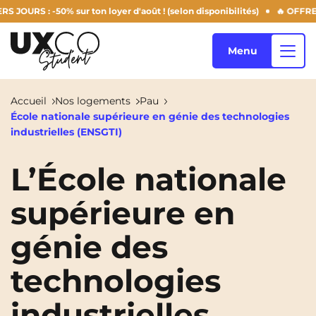
RS : -50% sur ton loyer d'août ! (selon disponibilités)
🔥 OFFRE SU
Menu
Accueil
Nos logements
Pau
École nationale supérieure en génie des technologies
Nos logements
industrielles (ENSGTI)
L’École nationale
Qui sommes-nous ?
Annemasse
Archamps
supérieure en
Aulnoy-Lez-Valenciennes
Béziers
génie des
Blog
Bezons
Blois
NEW!
technologies
Bordeaux
Boulogne-Billancourt
FR
industrielles
Brest
Caen