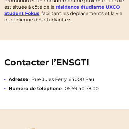
promotion et un encadrement de proximité. L’école
Rennes
Rouen
est située à côté de la
résidence étudiante UXCO
Student Fokus
, facilitant les déplacements et la vie
Saint-Denis
Saint-Etienne
quotidienne des étudiant·e·s.
Saint-Ouen
Strasbourg
NEW!
Toulouse
Tours
NEW!
Valenciennes
Vichy
Contacter
l’
ENSGTI
Villejuif
Villeneuve-d'Ascq
Adresse
:
Rue Jules Ferry, 64000 Pau
Voir toutes les villes
Numéro de téléphone
:
05 59 40 78 00