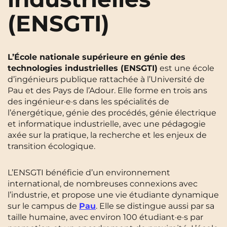
Cergy-Pontoise
Clermont-Ferrand
(ENSGTI)
FR
Chambéry
Dijon
NEW!
Instagram
TikTok
Facebook
YouTube
LinkedIn
EN
Gradignan
Grenoble
L’École nationale supérieure en génie des
technologies industrielles (ENSGTI)
est une école
La Rochelle
Le Havre
d’ingénieurs publique rattachée à l’Université de
Pau et des Pays de l’Adour. Elle forme en trois ans
Lille
Limoges
des ingénieur·e·s dans les spécialités de
l’énergétique, génie des procédés, génie électrique
Lomme
Lyon
et informatique industrielle, avec une pédagogie
Marseille
Montpellier
axée sur la pratique, la recherche et les enjeux de
transition écologique.
Nantes
Nîmes
L’ENSGTI bénéficie d’un environnement
Noisy-Le-Grand
Orly
international, de nombreuses connexions avec
Palaiseau
Paris
l’industrie, et propose une vie étudiante dynamique
sur le campus de
Pau
. Elle se distingue aussi par sa
Pau
Reims
taille humaine, avec environ 100 étudiant·e·s par