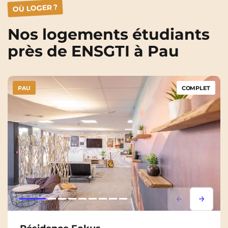
OÙ LOGER ?
Nos logements étudiants
près de
ENSGTI à Pau
PAU
COMPLET
Lorem ipsum
Lorem i