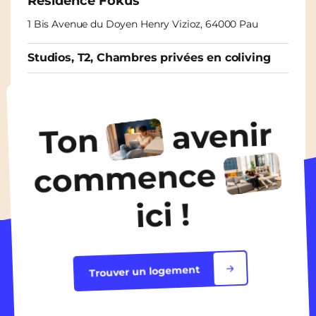
Résidence Fokus
1 Bis Avenue du Doyen Henry Vizioz, 64000 Pau
Studios, T2, Chambres privées en coliving
À partir de
460€
/ mois
avenir
Ton
Découvrir les logements
commence
ici !
Trouver un logement