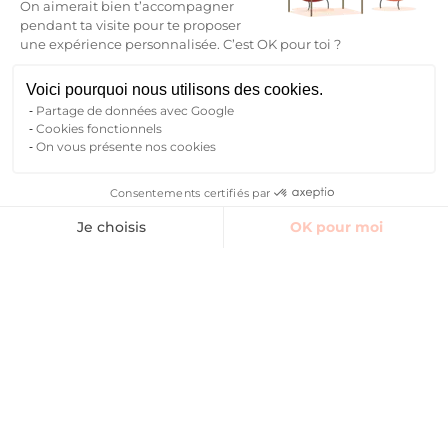
On aimerait bien t’accompagner
pendant ta visite pour te proposer
une expérience personnalisée. C’est OK pour toi ?
Voici pourquoi nous utilisons des cookies.
Partage de données avec Google
Cookies fonctionnels
On vous présente nos cookies
Consentements certifiés par
Trouver un logement
Espaces communs
Avis
Contact Manager
Je choisis
OK pour moi
Axeptio consent
Plateforme de Gestion du Consentement : Personnalisez vos O
Notre plateforme vous permet d'adapter et de gérer vos paramètr
Reserver
Je trouve mon logement
étudiant
Moderne et sécurisée, cette résidence étudiante
propose 73
studios
de 17 à 23m2,
entièrement