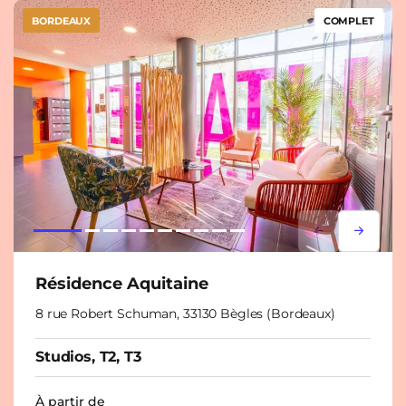
BORDEAUX
COMPLET
Lorem ipsum
Lorem i
Résidence Aquitaine
8 rue Robert Schuman, 33130 Bègles (Bordeaux)
Studios, T2, T3
À partir de