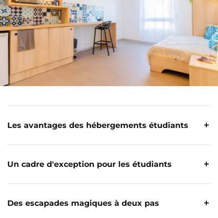
Les avantages des hébergements étudiants
Les avantages clés des
Un cadre d'exception pour les étudiants
hébergements étudiants
à Bordeaux
Bordeaux, une cité aux
Des escapades magiques à deux pas
mille facettes : un cadre