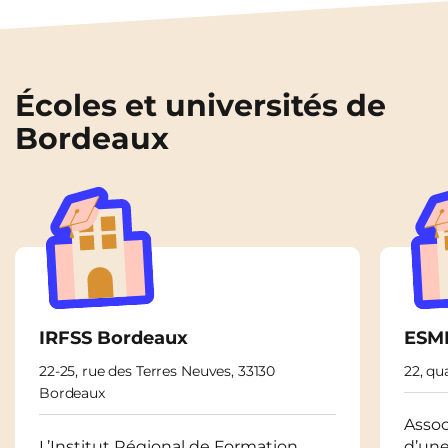
Écoles et universités de
Bordeaux
IRFSS Bordeaux
ESMI
22-25, rue des Terres Neuves, 33130
22, qu
Bordeaux
Assoc
​L’Institut Régional de Formation
d’une