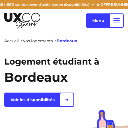
ton loyer d'août ! (selon disponibilités)
🔥 OFFRE SUMMER DERNIERS
Menu
Accueil
Nos logements
Bordeaux
Nos logements
Logement étudiant à
Bordeaux
Qui sommes-nous ?
Annemasse
Archamps
Aulnoy-Lez-Valenciennes
Béziers
Blog
Voir les disponibilités
Bezons
Blois
NEW!
Bordeaux
Boulogne-Billancourt
FR
Brest
Caen