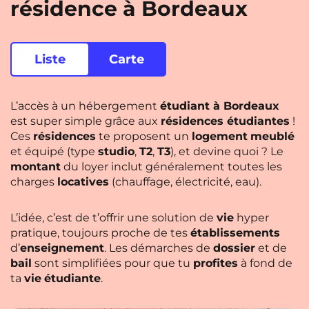
résidence à Bordeaux
Rennes
Rouen
Saint-Denis
Saint-Etienne
Liste
Carte
Saint-Ouen
Strasbourg
NEW!
Toulouse
Tours
NEW!
L’accès à un hébergement
étudiant à Bordeaux
est super simple grâce aux
résidences étudiantes
!
Valenciennes
Vichy
Ces
résidences
te proposent un
logement
meublé
Villejuif
Villeneuve-d'Ascq
et équipé (type
studio
,
T2
,
T3
), et devine quoi ? Le
montant
du loyer inclut généralement toutes les
charges
locatives
(chauffage, électricité, eau).
Voir toutes les villes
L’idée, c’est de t’offrir une solution de
vie
hyper
pratique, toujours proche de tes
établissements
d’
enseignement
. Les démarches de
dossier
et de
bail
sont simplifiées pour que tu
profites
à fond de
ta
vie
étudiante
.