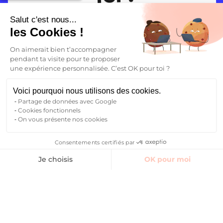
d’animation.
venus du monde entier
. Même dans
nos résidences étudiantes, tout est
Salut c'est nous...
pensé pour
faciliter ton intégration
.
les Cookies !
Trouver un logement
On aimerait bien t’accompagner
pendant ta visite pour te proposer
une expérience personnalisée. C’est OK pour toi ?
Voici pourquoi nous utilisons des cookies.
Partage de données avec Google
Cookies fonctionnels
On vous présente nos cookies
Consentements certifiés par
Trouver un logement
Ton avenir commence ici
Je choisis
OK pour moi
Axeptio consent
Plateforme de Gestion du Consentement : Personnalisez vos O
Toutes les villes
Notre plateforme vous permet d'adapter et de gérer vos paramètr
Qui sommes-nous ?
Blog
FAQ