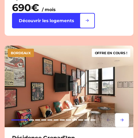
690€
/ mois
Découvrir les logements
BORDEAUX
OFFRE EN COURS !
Lorem ipsum
Lorem i
Résidence Grenad’Inn