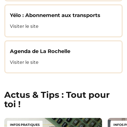
avec
flexibilité
, nous avons des offres adaptées à
tes besoins,
que tu restes quelques mois ou toute
Yélo : Abonnement aux transports
l’année
.
Visiter le site
Prêt à poser tes valises ? Il ne te reste plus qu’à
choisir ton studio et à profiter pleinement de
ton
aventure étudiante à La Rochelle
.
Agenda de La Rochelle
Visiter le site
Actus & Tips : Tout pour
toi !
INFOS PRATIQUES
INFOS 