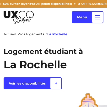
 loyer d'août ! (selon disponibilités)
🔥 OFFRE SUMMER DERNIERS JOU
Menu
Accueil
Nos logements
La Rochelle
Nos logements
Logement étudiant à
La Rochelle
Qui sommes-nous ?
Annemasse
Archamps
Aulnoy-Lez-Valenciennes
Béziers
Blog
Voir les disponibilités
Bezons
Blois
NEW!
Bordeaux
Boulogne-Billancourt
FR
Brest
Caen