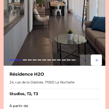
Lorem ipsum
Lorem i
Résidence H2O
24, rue de la Désirée, 17000 La Rochelle
Studios, T2, T3
À partir de