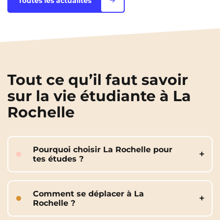
Toutes les actualités
Tout ce qu’il faut savoir
sur la vie étudiante à La
Rochelle
Pourquoi choisir La Rochelle pour
tes études ?
Parce que c’est une ville dynamique,
agréable et à taille humaine. Ici, tu peux
Comment se déplacer à La
étudier dans un cadre inspirant, profiter
Rochelle ?
de la mer, des festivals et d’une
ambiance conviviale tout au long de