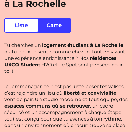
à La Rochelle
Rennes
Rouen
Saint-Denis
Saint-Etienne
Liste
Carte
Saint-Ouen
Strasbourg
NEW!
Toulouse
Tours
NEW!
Tu cherches un
logement étudiant à La Rochelle
où tu peux te sentir comme chez toi tout en vivant
Valenciennes
Vichy
une expérience enrichissante ? Nos
résidences
Villejuif
Villeneuve-d'Ascq
UXCO Student
H2O et Le Spot sont pensées pour
toi !
Voir toutes les villes
Ici, emménager, ce n’est pas juste poser tes valises,
c’est rejoindre un lieu où
liberté et convivialité
vont de pair. Un studio moderne et tout équipé, des
espaces communs où se retrouver
, un cadre
sécurisé et un accompagnement à chaque étape :
tout est conçu pour que tu avances à ton rythme,
dans un environnement où chacun trouve sa place.