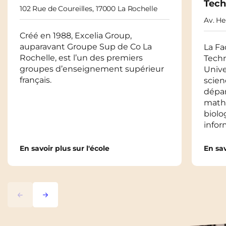
Tech
102 Rue de Coureilles, 17000 La Rochelle
Av. He
Créé en 1988, Excelia Group,
auparavant Groupe Sup de Co La
La Fa
Rochelle, est l’un des premiers
Techn
groupes d’enseignement supérieur
Unive
français.
scien
dépa
mathé
biolo
infor
En savoir plus sur l'école
En sav
Précédent
Suivant