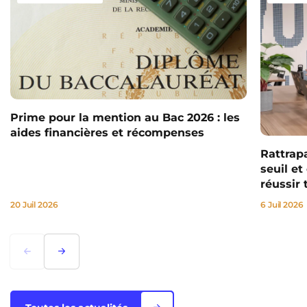
Prime pour la mention au Bac 2026 : les
aides financières et récompenses
Rattrap
seuil e
réussir 
20 Juil 2026
6 Juil 2026
Lorem ipsum
Lorem ipsum