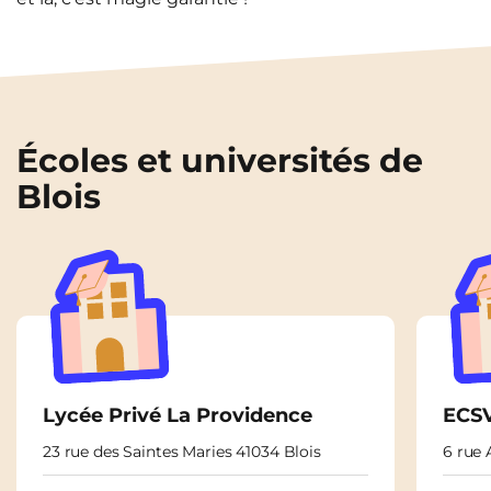
Écoles et universités de
Blois
Lycée Privé La Providence
ECSV
23 rue des Saintes Maries 41034 Blois
6 rue 