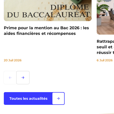
Prime pour la mention au Bac 2026 : les
aides financières et récompenses
Rattrap
seuil e
réussir 
20 Juil 2026
6 Juil 2026
Lorem ipsum
Lorem ipsum
Toutes les actualités