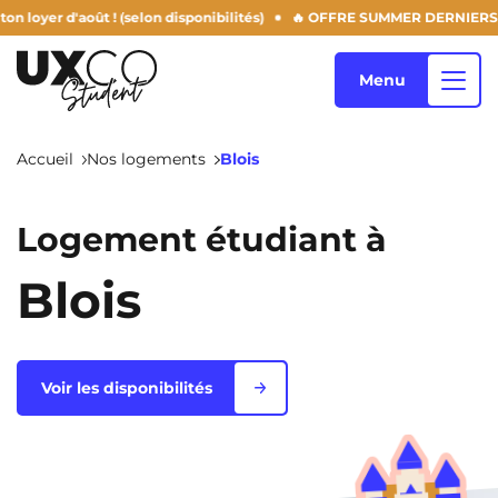
août ! (selon disponibilités)
🔥 OFFRE SUMMER DERNIERS JOURS : -50
Menu
Accueil
Nos logements
Blois
Nos logements
Logement étudiant à
Blois
Qui sommes-nous ?
Annemasse
Archamps
Aulnoy-Lez-Valenciennes
Béziers
Blog
Voir les disponibilités
Bezons
Blois
NEW!
Bordeaux
Boulogne-Billancourt
FR
Brest
Caen