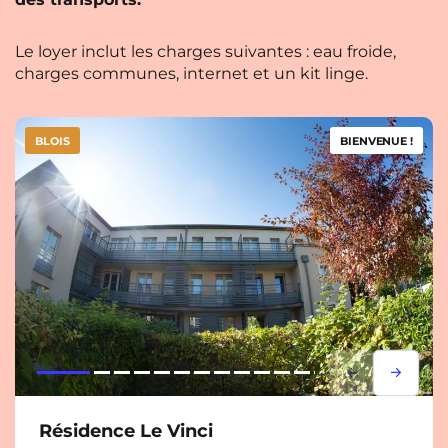
Le loyer inclut les charges suivantes : eau froide,
charges communes, internet et un kit linge.
BLOIS
BIENVENUE !
Lorem ipsum
Lorem i
Résidence Le Vinci