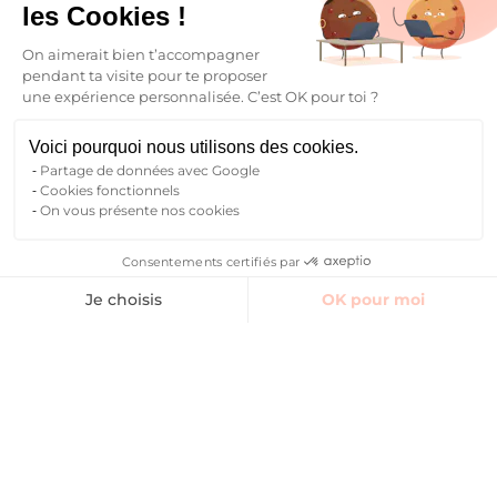
les Cookies !
Toutes les villes
Qui sommes-nous ?
On aimerait bien t’accompagner
Blog
pendant ta visite pour te proposer
FAQ
une expérience personnalisée. C’est OK pour toi ?
Nous contacter
Voici pourquoi nous utilisons des cookies.
Partage de données avec Google
Suivre la communauté
Cookies fonctionnels
On vous présente nos cookies
Instagram
TikTok
Facebook
YouTube
LinkedIn
Consentements certifiés par
Trouver un logement
Je choisis
OK pour moi
FR
Axeptio consent
Plateforme de Gestion du Consentement : Personnalisez vos O
Notre plateforme vous permet d'adapter et de gérer vos paramètr
Retour
FR
Mentions légales
CGV – CGU
Politique de confidentialité
EN