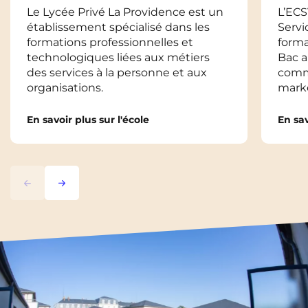
Le Lycée Privé La Providence est un
L’ECS
établissement spécialisé dans les
Servi
formations professionnelles et
forma
technologiques liées aux métiers
Bac a
des services à la personne et aux
comm
organisations.
marke
En savoir plus sur l'école
En sav
Précédent
Suivant