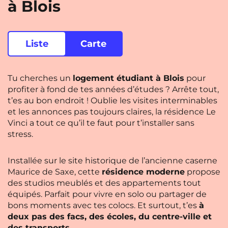
à Blois
Rennes
Rouen
Saint-Denis
Saint-Etienne
Liste
Carte
Saint-Ouen
Strasbourg
NEW!
Toulouse
Tours
NEW!
Tu cherches un
logement étudiant à Blois
pour
profiter à fond de tes années d’études ? Arrête tout,
Valenciennes
Vichy
t’es au bon endroit ! Oublie les visites interminables
Villejuif
Villeneuve-d'Ascq
et les annonces pas toujours claires, la résidence Le
Vinci a tout ce qu’il te faut pour t’installer sans
stress.
Voir toutes les villes
Installée sur le site historique de l’ancienne caserne
Maurice de Saxe, cette
résidence moderne
propose
des studios meublés et des appartements tout
équipés. Parfait pour vivre en solo ou partager de
bons moments avec tes colocs. Et surtout, t’es
à
deux pas des facs, des écoles, du centre-ville et
des transports.