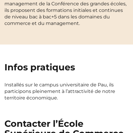
management de la Conférence des grandes écoles,
Cergy-Pontoise
Clermont-Ferrand
ils proposent des formations initiales et continues
FR
de niveau bac à bac+5 dans les domaines du
Chambéry
Dijon
NEW!
Instagram
TikTok
Facebook
YouTube
LinkedIn
commerce et du management.
EN
Gradignan
Grenoble
La Rochelle
Le Havre
Lille
Limoges
Infos pratiques
Lomme
Lyon
Marseille
Montpellier
Installés sur le campus universitaire de Pau, ils
Nantes
Nîmes
participons pleinement à l’attractivité de notre
territoire économique.
Noisy-Le-Grand
Orly
Palaiseau
Paris
Contacter l’École
Pau
Reims