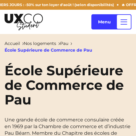
OURS : -50% sur ton loyer d'août ! (selon disponibilités)
🔥 OFFRE 
Menu
Accueil
Nos logements
Pau
École Supérieure de Commerce de Pau
Nos logements
École Supérieure
de Commerce de
Qui sommes-nous ?
Annemasse
Archamps
Pau
Aulnoy-Lez-Valenciennes
Béziers
Blog
Bezons
Blois
NEW!
Bordeaux
Boulogne-Billancourt
Une grande école de commerce consulaire créée
FR
en 1969 par la Chambre de commerce et d’industrie
Brest
Caen
Pau Béarn. Membre du Chapitre des écoles de