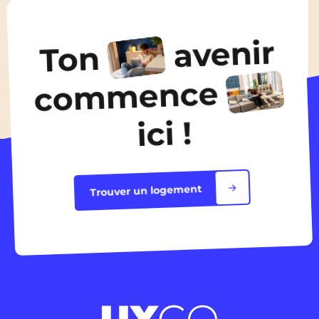
À partir de
460€
/ mois
avenir
Ton
Découvrir les logements
commence
ici !
Trouver un logement