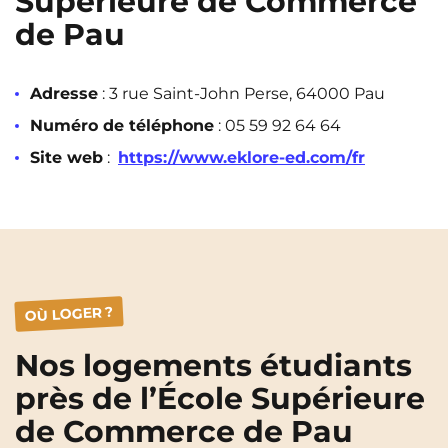
Supérieure de Commerce
Rennes
Rouen
de Pau
Saint-Denis
Saint-Etienne
Adresse
: 3 rue Saint-John Perse, 64000 Pau
Saint-Ouen
Strasbourg
NEW!
Numéro de téléphone
:
05 59 92 64 64
Toulouse
Tours
NEW!
Site web
:
https://www.eklore-ed.com/fr
Valenciennes
Vichy
Villejuif
Villeneuve-d'Ascq
Voir toutes les villes
OÙ LOGER ?
Nos logements étudiants
près de l’École Supérieure
de Commerce de Pau