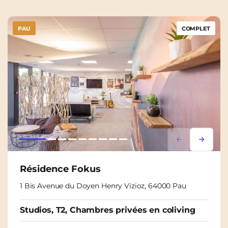
PAU
COMPLET
Lorem ipsum
Lorem i
Résidence Fokus
1 Bis Avenue du Doyen Henry Vizioz, 64000 Pau
Studios, T2, Chambres privées en coliving