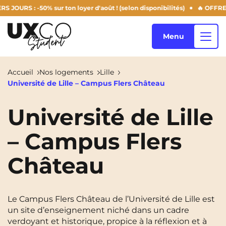
S : -50% sur ton loyer d'août ! (selon disponibilités)
🔥 OFFRE SUM
Menu
Accueil
Nos logements
Lille
Université de Lille – Campus Flers Château
Nos logements
Université de Lille
– Campus Flers
Qui sommes-nous ?
Annemasse
Archamps
Château
Aulnoy-Lez-Valenciennes
Béziers
Blog
Bezons
Blois
NEW!
Bordeaux
Boulogne-Billancourt
Le Campus Flers Château de l’Université de Lille est
FR
un site d’enseignement niché dans un cadre
Brest
Caen
verdoyant et historique, propice à la réflexion et à