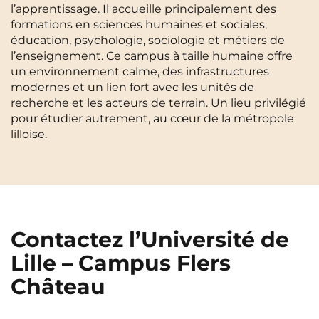
l’apprentissage. Il accueille principalement des
Cergy-Pontoise
Clermont-Ferrand
formations en sciences humaines et sociales,
FR
éducation, psychologie, sociologie et métiers de
Chambéry
Dijon
NEW!
Instagram
TikTok
Facebook
YouTube
LinkedIn
l’enseignement. Ce campus à taille humaine offre
EN
un environnement calme, des infrastructures
Gradignan
Grenoble
modernes et un lien fort avec les unités de
La Rochelle
Le Havre
recherche et les acteurs de terrain. Un lieu privilégié
pour étudier autrement, au cœur de la métropole
Lille
Limoges
lilloise.
Lomme
Lyon
Marseille
Montpellier
Nantes
Nîmes
Contactez l’Université de
Noisy-Le-Grand
Orly
Lille – Campus Flers
Palaiseau
Paris
Château
Pau
Reims