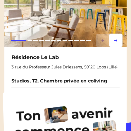
Lorem ipsum
Lorem i
Résidence Le Lab
3 rue du Professeur Jules Driessens, 59120 Loos (Lille)
Studios, T2, Chambre privée en coliving
À partir de
655€
/ mois
avenir
Ton
Découvrir les logements
commence