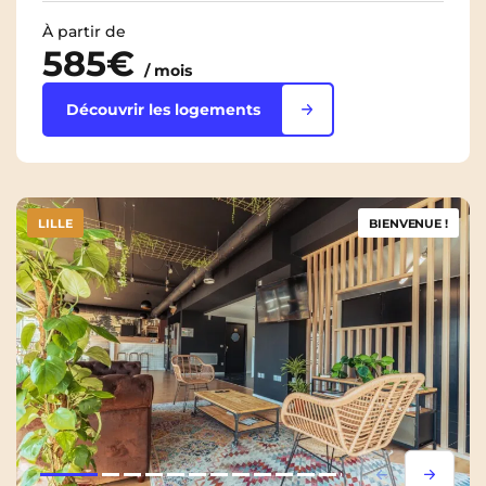
À partir de
585€
/ mois
Découvrir les logements
LILLE
BIENVENUE !
Lorem ipsum
Lorem i