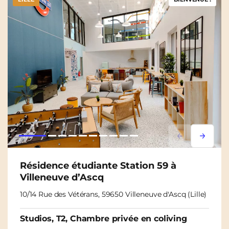
Lorem ipsum
Lorem i
Résidence étudiante Station 59 à
Villeneuve d’Ascq
10/14 Rue des Vétérans, 59650 Villeneuve d'Ascq (Lille)
Studios, T2, Chambre privée en coliving