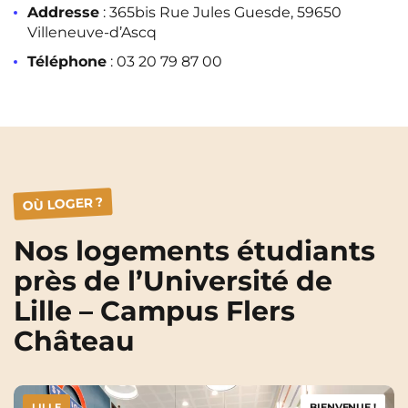
Addresse
: 365bis Rue Jules Guesde, 59650
Rennes
Rouen
Villeneuve-d’Ascq
Saint-Denis
Saint-Etienne
Téléphone
: 03 20 79 87 00
Saint-Ouen
Strasbourg
NEW!
Toulouse
Tours
NEW!
Valenciennes
Vichy
Villejuif
Villeneuve-d'Ascq
OÙ LOGER ?
Nos logements étudiants
Voir toutes les villes
près de l’Université de
Lille – Campus Flers
Château
LILLE
BIENVENUE !