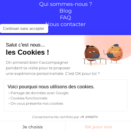
Qui sommes-nous ?
Blog
FAQ
Nous contacter
Continuer sans accepter
Suivre la communauté
Salut c'est nous...
les Cookies !
Instagram
TikTok
Facebook
YouTube
LinkedIn
On aimerait bien t’accompagner
pendant ta visite pour te proposer
une expérience personnalisée. C’est OK pour toi ?
FR
Voici pourquoi nous utilisons des cookies.
Partage de données avec Google
Retour
Cookies fonctionnels
FR
On vous présente nos cookies
Mentions légales
CGV – CGU
Politique de confidentialité
EN
Consentements certifiés par
Trouver un logement
UXCO©2026
Je choisis
OK pour moi