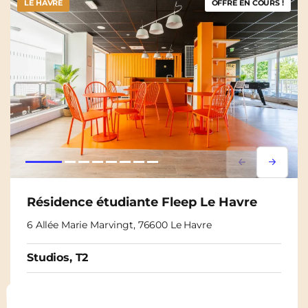
LE HAVRE
OFFRE EN COURS !
Lorem ipsum
Lorem i
Résidence étudiante Fleep Le Havre
6 Allée Marie Marvingt, 76600 Le Havre
Studios, T2
À partir de