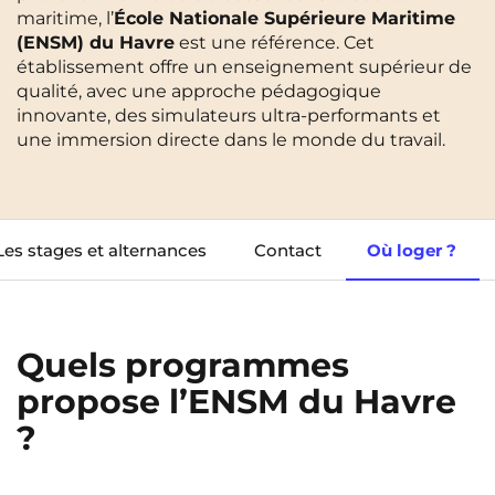
maritime, l’
École Nationale Supérieure Maritime
Cergy-Pontoise
Clermont-Ferrand
(ENSM) du Havre
est une référence. Cet
FR
établissement offre un enseignement supérieur de
Chambéry
Dijon
NEW!
Instagram
TikTok
Facebook
YouTube
LinkedIn
qualité, avec une approche pédagogique
EN
Gradignan
Grenoble
innovante, des simulateurs ultra-performants et
une immersion directe dans le monde du travail.
La Rochelle
Le Havre
Lille
Limoges
Lomme
Lyon
Les stages et alternances
Contact
Où loger ?
Marseille
Montpellier
Nantes
Nîmes
Quels programmes
Noisy-Le-Grand
Orly
propose l’ENSM du Havre
Palaiseau
Paris
?
Pau
Reims