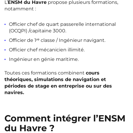
L’
ENSM du Havre
propose plusieurs formations,
Rennes
Rouen
notamment :
Saint-Denis
Saint-Etienne
Officier chef de quart passerelle international
Saint-Ouen
Strasbourg
NEW!
(OCQPI) /capitaine 3000.
Officier de 1ʳᵉ classe / Ingénieur navigant.
Toulouse
Tours
NEW!
Officier chef mécanicien illimité.
Valenciennes
Vichy
Ingénieur en génie maritime.
Villejuif
Villeneuve-d'Ascq
Toutes ces formations combinent
cours
théoriques, simulations de navigation et
périodes de stage en entreprise ou sur des
Voir toutes les villes
navires.
Comment intégrer l’ENSM
du Havre ?