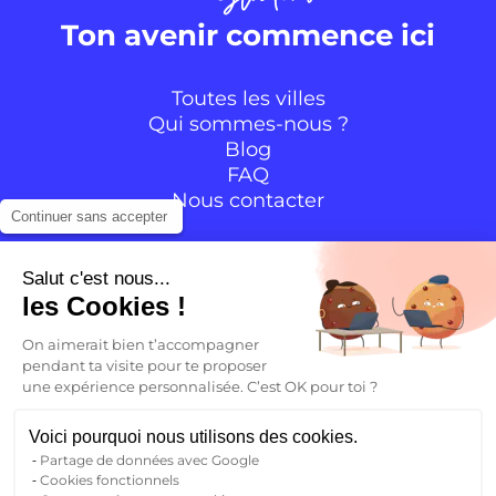
Ton avenir commence ici
Toutes les villes
Qui sommes-nous ?
Blog
FAQ
Nous contacter
Continuer sans accepter
Suivre la communauté
Salut c'est nous...
les Cookies !
Instagram
TikTok
Facebook
YouTube
LinkedIn
On aimerait bien t’accompagner
pendant ta visite pour te proposer
une expérience personnalisée. C’est OK pour toi ?
FR
Voici pourquoi nous utilisons des cookies.
Partage de données avec Google
Retour
Cookies fonctionnels
FR