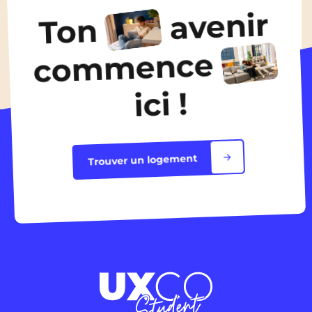
480€
/ mois
avenir
Ton
Découvrir les logements
commence
ici !
Trouver un logement