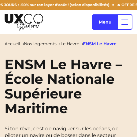
 : -50% sur ton loyer d'août ! (selon disponibilités)
🔥 OFFRE SUMM
Menu
Accueil
Nos logements
Le Havre
ENSM Le Havre
Nos logements
ENSM Le Havre –
École Nationale
Qui sommes-nous ?
Annemasse
Archamps
Supérieure
Aulnoy-Lez-Valenciennes
Béziers
Maritime
Blog
Bezons
Blois
NEW!
Bordeaux
Boulogne-Billancourt
FR
Si ton rêve, c’est de naviguer sur les océans, de
Brest
Caen
piloter un navire ou de bosser dans le secteur