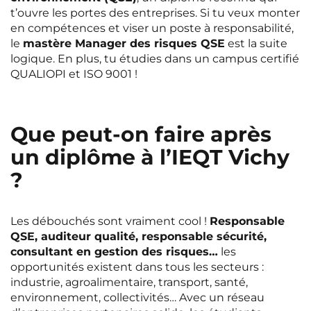
Rennes
Rouen
t’ouvre les portes des entreprises. Si tu veux monter
en compétences et viser un poste à responsabilité,
Saint-Denis
Saint-Etienne
le
mastère Manager des risques QSE
est la suite
logique. En plus, tu étudies dans un campus certifié
Saint-Ouen
Strasbourg
NEW!
QUALIOPI et ISO 9001 !
Toulouse
Tours
NEW!
Valenciennes
Vichy
Que peut-on faire après
Villejuif
Villeneuve-d'Ascq
un diplôme à l’IEQT Vichy
?
Voir toutes les villes
Les débouchés sont vraiment cool !
Responsable
QSE, auditeur qualité, responsable sécurité,
consultant en gestion des risques…
les
opportunités existent dans tous les secteurs :
industrie, agroalimentaire, transport, santé,
environnement, collectivités… Avec un réseau