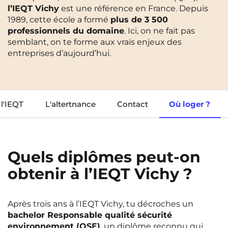
l’IEQT Vichy
est une référence en France. Depuis
Cergy-Pontoise
Clermont-Ferrand
1989, cette école a formé
plus de 3 500
FR
professionnels du domaine
. Ici, on ne fait pas
Chambéry
Dijon
NEW!
Instagram
TikTok
Facebook
YouTube
LinkedIn
semblant, on te forme aux vrais enjeux des
EN
Gradignan
Grenoble
entreprises d’aujourd’hui.
La Rochelle
Le Havre
Lille
Limoges
 l'IEQT
L'altertnance
Contact
Où loger ?
Lomme
Lyon
Marseille
Montpellier
Quels diplômes peut-on
Nantes
Nîmes
obtenir à l’IEQT Vichy ?
Noisy-Le-Grand
Orly
Palaiseau
Paris
Après trois ans à l’IEQT Vichy, tu décroches un
bachelor Responsable qualité sécurité
Pau
Reims
environnement (QSE)
, un diplôme reconnu qui