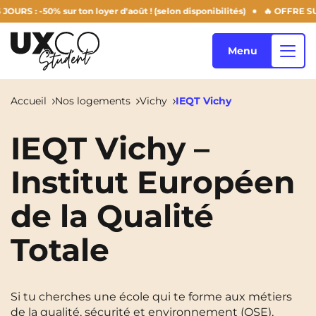
: -50% sur ton loyer d'août ! (selon disponibilités)
🔥 OFFRE SUMME
Menu
Accueil
Nos logements
Vichy
IEQT Vichy
Nos logements
IEQT Vichy –
Institut Européen
Qui sommes-nous ?
Annemasse
Archamps
de la Qualité
Aulnoy-Lez-Valenciennes
Béziers
Totale
Blog
Bezons
Blois
NEW!
Bordeaux
Boulogne-Billancourt
FR
Si tu cherches une école qui te forme aux métiers
Brest
Caen
de la qualité, sécurité et environnement (QSE),