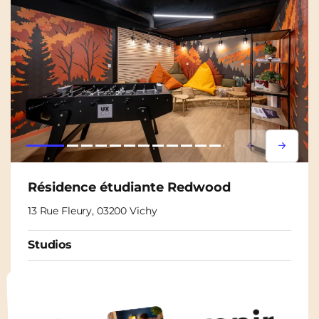
Lorem ipsum
Lorem i
Résidence étudiante Redwood
13 Rue Fleury, 03200 Vichy
Studios
À partir de
450€
/ mois