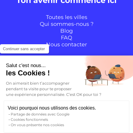
Ton avenir commence ici
Toutes les villes
Qui sommes-nous ?
Blog
FAQ
Nous contacter
Continuer sans accepter
Suivre la communauté
Salut c'est nous...
les Cookies !
Instagram
TikTok
Facebook
YouTube
LinkedIn
On aimerait bien t’accompagner
pendant ta visite pour te proposer
une expérience personnalisée. C’est OK pour toi ?
FR
Voici pourquoi nous utilisons des cookies.
Partage de données avec Google
Retour
Cookies fonctionnels
FR
On vous présente nos cookies
Mentions légales
CGV – CGU
Politique de confidentialité
EN