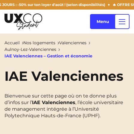
 -50% sur ton loyer d'août ! (selon disponibilités)
🔥 OFFRE SUMME
Menu
Accueil
Nos logements
Valenciennes
Aulnoy-Lez-Valenciennes
Nos logements
IAE Valenciennes – Gestion et économie
IAE Valenciennes
Qui sommes-nous ?
Annemasse
Archamps
Aulnoy-Lez-Valenciennes
Béziers
Bienvenue sur cette page où on te donne plus
Blog
d’infos sur l’
IAE Valenciennes
, l’école universitaire
Bezons
Blois
NEW!
de management intégrée à l’Université
Polytechnique Hauts-de-France (UPHF).
Bordeaux
Boulogne-Billancourt
FR
Brest
Caen