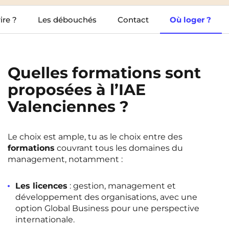
Cergy-Pontoise
Clermont-Ferrand
ire ?
Les débouchés
Contact
Où loger ?
FR
Chambéry
Dijon
NEW!
Instagram
TikTok
Facebook
YouTube
LinkedIn
EN
Gradignan
Grenoble
Quelles formations sont
La Rochelle
Le Havre
proposées à l’IAE
Lille
Limoges
Valenciennes ?
Lomme
Lyon
Marseille
Montpellier
Le choix est ample, tu as le choix entre des
formations
couvrant tous les domaines du
Nantes
Nîmes
management, notamment :
Noisy-Le-Grand
Orly
Les licences
: gestion, management et
Palaiseau
Paris
développement des organisations, avec une
option Global Business pour une perspective
Pau
Reims
internationale.