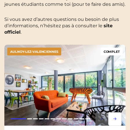
jeunes étudiants comme toi (pour te faire des amis).
Si vous avez d’autres questions ou besoin de plus
d’informations, n’hésitez pas à consulter le
site
officiel
.
AULNOY-LEZ-VALENCIENNES
COMPLET
Lorem ipsum
Lorem i