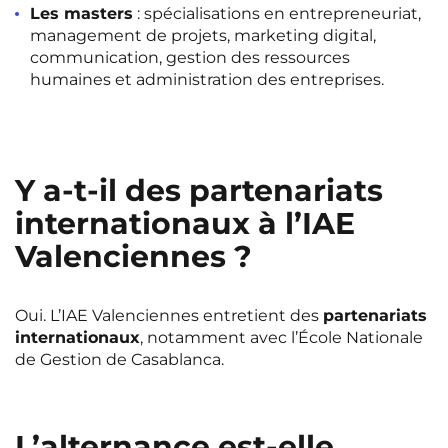
Les masters
: spécialisations en entrepreneuriat,
Rennes
Rouen
management de projets, marketing digital,
Saint-Denis
Saint-Etienne
communication, gestion des ressources
humaines et administration des entreprises.
Saint-Ouen
Strasbourg
NEW!
Toulouse
Tours
NEW!
Valenciennes
Vichy
Y a-t-il des partenariats
internationaux à l’IAE
Villejuif
Villeneuve-d'Ascq
Valenciennes ?
Voir toutes les villes
Oui. L’IAE Valenciennes entretient des
partenariats
internationaux
, notamment avec l’École Nationale
de Gestion de Casablanca.
L’alternance est-elle