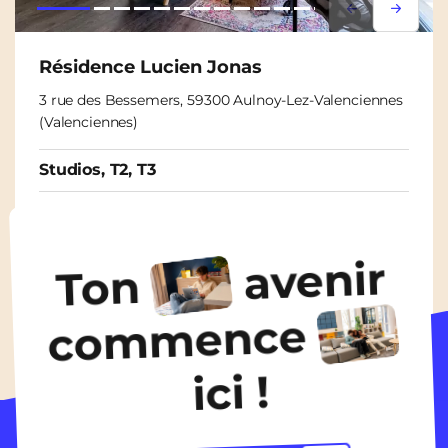
Lorem ipsum
Lorem i
Résidence Lucien Jonas
3 rue des Bessemers, 59300 Aulnoy-Lez-Valenciennes
(Valenciennes)
Studios, T2, T3
À partir de
500€
/ mois
avenir
Ton
Découvrir les logements
commence
ici !