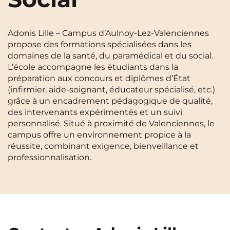
Cergy-Pontoise
Clermont-Ferrand
FR
Chambéry
Dijon
Adonis Lille – Campus d’Aulnoy-Lez-Valenciennes
NEW!
Instagram
TikTok
Facebook
YouTube
LinkedIn
EN
propose des formations spécialisées dans les
Gradignan
Grenoble
domaines de la santé, du paramédical et du social.
L’école accompagne les étudiants dans la
La Rochelle
Le Havre
préparation aux concours et diplômes d’État
(infirmier, aide-soignant, éducateur spécialisé, etc.)
Lille
Limoges
grâce à un encadrement pédagogique de qualité,
des intervenants expérimentés et un suivi
Lomme
Lyon
personnalisé. Situé à proximité de Valenciennes, le
campus offre un environnement propice à la
Marseille
Montpellier
réussite, combinant exigence, bienveillance et
Nantes
Nîmes
professionnalisation.
Noisy-Le-Grand
Orly
Palaiseau
Paris
Pau
Reims