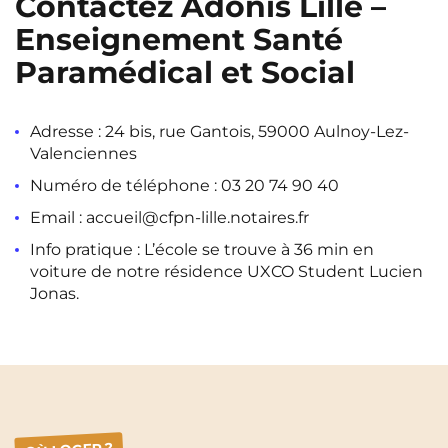
Contactez Adonis Lille –
Rennes
Rouen
Enseignement Santé
Saint-Denis
Saint-Etienne
Paramédical et Social
Saint-Ouen
Strasbourg
NEW!
Adresse : 24 bis, rue Gantois, 59000 Aulnoy-Lez-
Toulouse
Tours
NEW!
Valenciennes
Valenciennes
Vichy
Numéro de téléphone :
03 20 74 90 40
Villejuif
Villeneuve-d'Ascq
Email :
accueil@cfpn-lille.notaires.fr
Info pratique : L’école se trouve à 36 min en
voiture de notre résidence UXCO Student Lucien
Voir toutes les villes
Jonas.