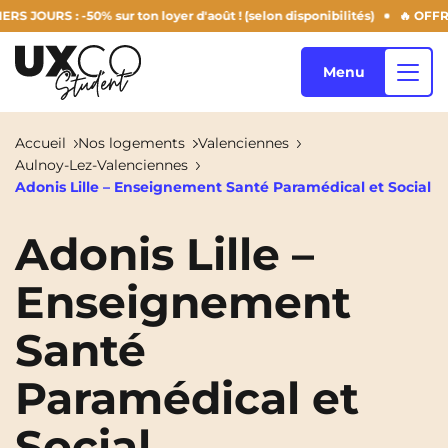
URS : -50% sur ton loyer d'août ! (selon disponibilités)
🔥 OFFRE 
Menu
Accueil
Nos logements
Valenciennes
Aulnoy-Lez-Valenciennes
Nos logements
Adonis Lille – Enseignement Santé Paramédical et Social
Adonis Lille –
Qui sommes-nous ?
Annemasse
Archamps
Enseignement
Aulnoy-Lez-Valenciennes
Béziers
Santé
Blog
Bezons
Blois
NEW!
Paramédical et
Bordeaux
Boulogne-Billancourt
FR
Social
Brest
Caen