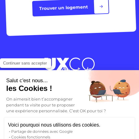
Trouver un logement
Continuer sans accepter
Salut c'est nous...
Ton avenir commence ici
les Cookies !
On aimerait bien t’accompagner
Toutes les villes
pendant ta visite pour te proposer
Qui sommes-nous ?
une expérience personnalisée. C’est OK pour toi ?
Blog
FAQ
Voici pourquoi nous utilisons des cookies.
Nous contacter
Partage de données avec Google
Cookies fonctionnels