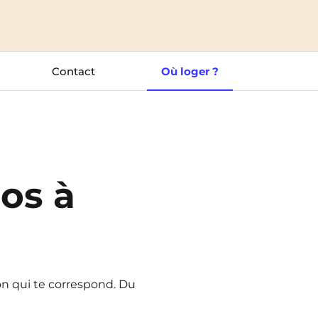
Toulouse
NEW!
Tours
Contact
Où loger ?
Valenciennes
Vichy
Villejuif
pos à
Villeneuve-d'Ascq
n qui te correspond. Du