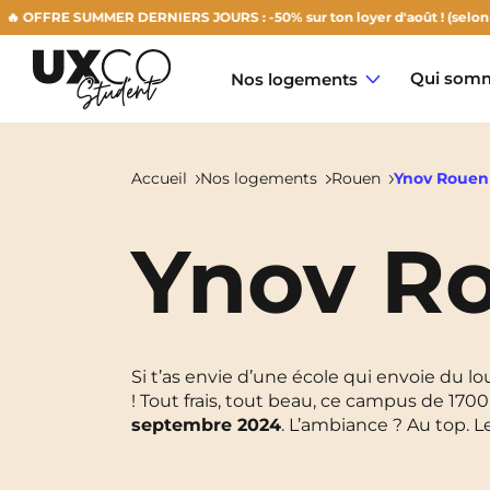
RE SUMMER DERNIERS JOURS : -50% sur ton loyer d'août ! (selon disponi
Qui somm
Nos logements
Accueil
Nos logements
Rouen
Ynov Rouen
Ynov R
Annemasse
Archamps
Aulnoy-Lez-Valenciennes
Si t’as envie d’une école qui envoie du lo
! Tout frais, tout beau, ce campus de 170
Béziers
septembre 2024
. L’ambiance ? Au top. L
Bezons
NEW!