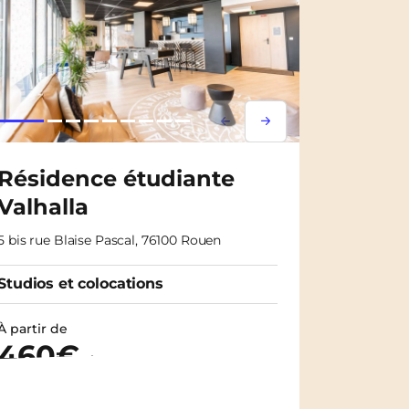
m
Lorem ipsum
Lorem ipsum
Résidence étudiante
Valhalla
5 bis rue Blaise Pascal, 76100 Rouen
Studios et colocations
À partir de
460€
/ mois
Découvrir les logements