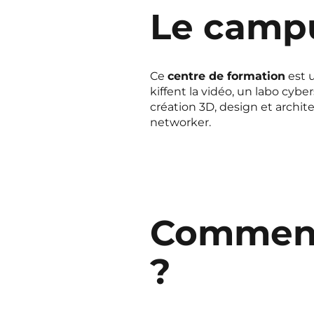
Le campu
Ce
centre de formation
est u
kiffent la vidéo, un labo cybe
création 3D, design et archit
networker.
Comment 
?