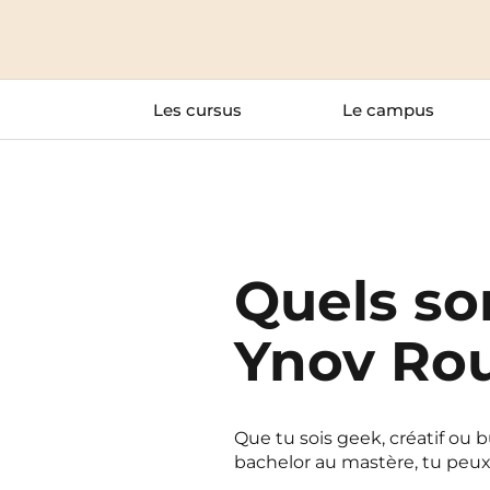
Blois
Bordeaux
Les cursus
Le campus
Boulogne-Billancourt
Brest
Caen
Quels so
Cergy-Pontoise
Ynov Ro
Que tu sois geek, créatif ou 
bachelor au mastère, tu peux 