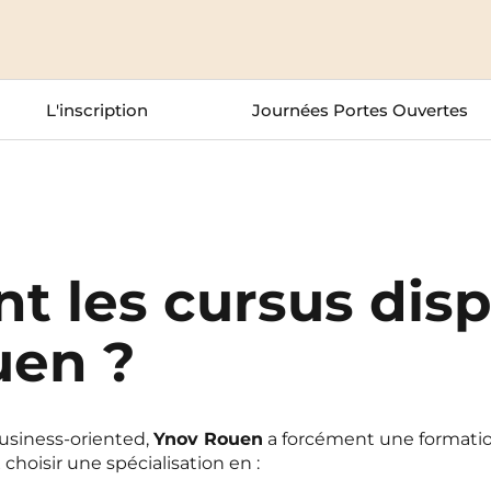
La Rochelle
Orly
Le Havre
Palaiseau
L'inscription
Journées Portes Ouvertes
Lille
Paris
Limoges
Pau
Lomme
Reims
nt les cursus dis
Lyon
Rennes
uen ?
business-oriented,
Ynov Rouen
a forcément une formatio
choisir une spécialisation en :