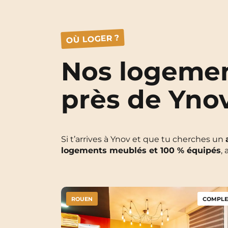
OÙ LOGER ?
Nos logemen
près de Yno
Si t’arrives à Ynov et que tu cherches un
logements meublés et 100 % équipés
,
ROUEN
COMPLE