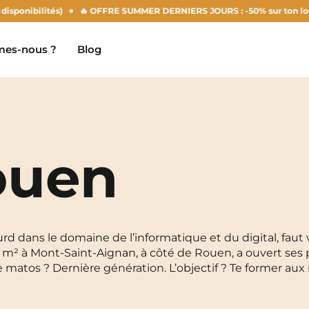
bilités)
🔥 OFFRE SUMMER DERNIERS JOURS : -50% sur ton loyer d'août
es-nous ?
Blog
ouen
Clermont-Ferrand
Marseille
Chambéry
Montpellier
NEW!
Dijon
Nantes
urd dans le domaine de l’informatique et du digital, faut 
0 m² à Mont-Saint-Aignan, à côté de Rouen, a ouvert ses 
Gradignan
Nîmes
e matos ? Dernière génération. L’objectif ? Te former aux
Grenoble
Noisy-Le-Grand