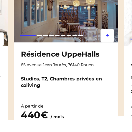
Lorem ipsum
Lorem ipsu
psum
em ipsum
Résidence UppeHalls
85 avenue Jean Jaurès, 76140 Rouen
Studios, T2, Chambres privées en
coliving
À partir de
440€
/ mois
Découvrir les logements