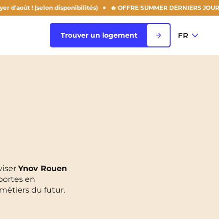
 ! (selon disponibilités)
🔥 OFFRE SUMMER DERNIERS JOURS : -50% sur
FR
Trouver un logement
FR
Voir toutes les villes
EN
Rouen
Saint-Denis
Saint-Etienne
viser
Ynov Rouen
portes en
Saint-Ouen
NEW!
 métiers du futur.
Strasbourg