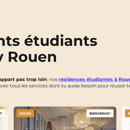
ts étudiants
v Rouen
appart pas trop loin
, nos
résidences étudiantes à Rou
 avec tous les services dont tu auras besoin pour réussir t
T
ROUEN
BIENVENUE !