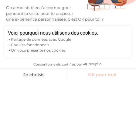
On aimerait bien t’accompagner
pendant ta visite pour te proposer
une expérience personnalisée. C’est OK pour toi ?
Voici pourquoi nous utilisons des cookies.
Partage de données avec Google
Cookies fonctionnels
On vous présente nos cookies
Consentements certifiés par
Finding accommodation
Common areas
Reviews
Contact Manager
Je choisis
OK pour moi
Axeptio consent
Plateforme de Gestion du Consentement : Personnalisez vos O
Notre plateforme vous permet d'adapter et de gérer vos paramètr
Book
I find my student
accommodation
Modern and secure, this student residence offers 73