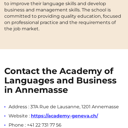
to improve their language skills and develop
Cergy-Pontoise
Chambéry
NEW!
business and management skills. The school is
FR
committed to providing quality education, focused
Clermont-Ferrand
Dijon
Instagram
TikTok
Facebook
YouTube
LinkedIn
on professional practice and the requirements of
EN
the job market.
Gradignan
Grenoble
La Rochelle
Le Havre
Lille
Limoges
Lomme
Lyon
Contact the Academy of
Marseille
Montpellier
Languages and Business
Nantes
Nîmes
in Annemasse
Noisy-Le-Grand
Orly
Address : 37A Rue de Lausanne, 1201 Annemasse
Palaiseau
Paris
Website :
https://academy-geneva.ch/
Pau
Reims
Phone : +41 22 731 77 56