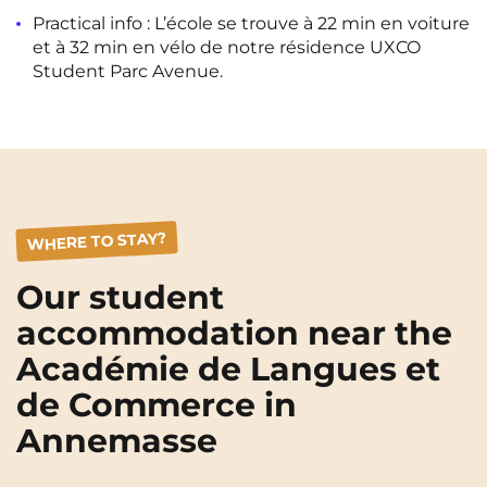
Rennes
Rouen
Practical info : L’école se trouve à 22 min en voiture
et à 32 min en vélo de notre résidence UXCO
Saint-Denis
Saint-Etienne
Student Parc Avenue.
Saint-Ouen
Strasbourg
NEW!
Toulouse
Tours
Valenciennes
Vichy
Villejuif
Villeneuve-d'Ascq
WHERE TO STAY?
Our student
View all cities
accommodation near the
Académie de Langues et
de Commerce in
Annemasse