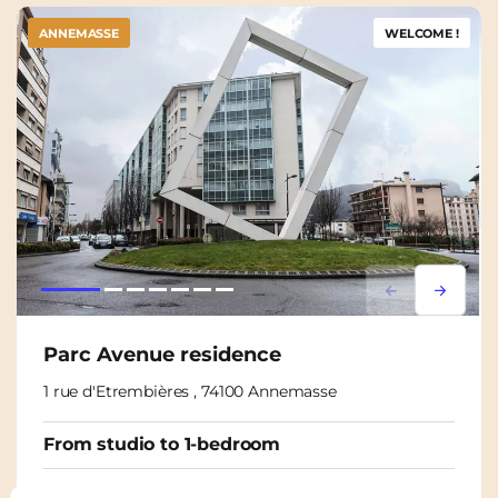
ANNEMASSE
WELCOME !
Lorem ipsum
Lorem i
Parc Avenue residence
1 rue d'Etrembières , 74100 Annemasse
From studio to 1-bedroom