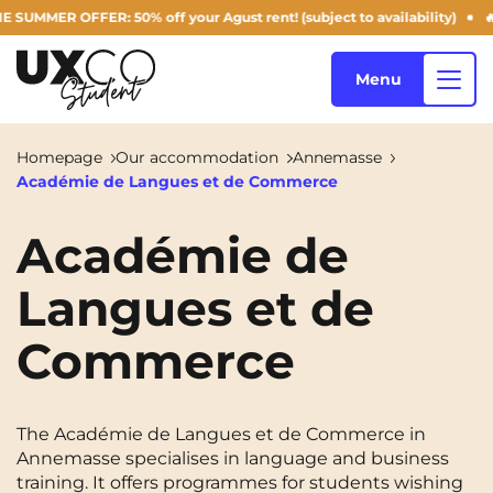
UMMER OFFER: 50% off your Agust rent! (subject to availability)
🔥 
Menu
Homepage
Our accommodation
Annemasse
Académie de Langues et de Commerce
Our accommodation
Académie de
Langues et de
Who are we ?
Annemasse
Archamps
Commerce
Aulnoy-lez-Valenciennes
Béziers
Blog
Bezons
Blois
NEW!
Bordeaux
Boulogne-Billancourt
The Académie de Langues et de Commerce in
EN
Annemasse specialises in language and business
Brest
Caen
training. It offers programmes for students wishing