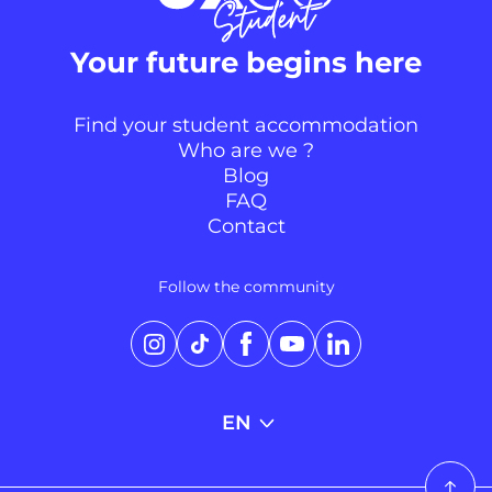
Your future begins here
Find your student accommodation
Who are we ?
Blog
FAQ
Contact
Follow the community
t c'est nous...
 Cookies !
Instagram
TikTok
Facebook
YouTube
LinkedIn
imerait bien t’accompagner
nt ta visite pour te proposer
xpérience personnalisée. C’est OK pour toi ?
EN
i pourquoi nous utilisons des cookies.
rtage de données avec Google