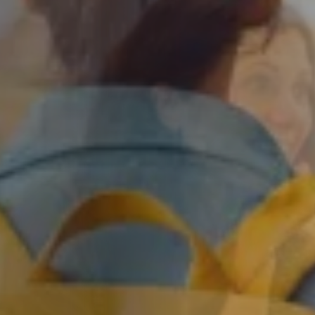
Saint-Denis
Saint-Etienne
Saint-Ouen
Strasbourg
NEW!
Toulouse
Tours
Valenciennes
Vichy
Villejuif
Villeneuve-d'Ascq
View all cities