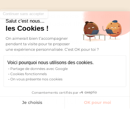
Continuer sans accepter
Inspiration and advice for a fulfilling
Salut c'est nous...
student life
les Cookies !
On aimerait bien t’accompagner
All the articles
pendant ta visite pour te proposer
une expérience personnalisée. C’est OK pour toi ?
Montpellier
Voici pourquoi nous utilisons des cookies.
Partage de données avec Google
By category
Cookies fonctionnels
On vous présente nos cookies
Consentements certifiés par
Annemasse
Finding accommodation
1
result matches your
Je choisis
OK pour moi
Archamps
Good deals
search
Axeptio consent
Plateforme de Gestion du Consentement : Personnalisez vos O
Notre plateforme vous permet d'adapter et de gérer vos paramètr
Aulnoy-lez-Valenciennes
Lifestyle
MONTPELLIER