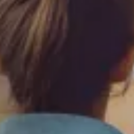
Saint-Denis
Saint-Etienne
Saint-Ouen
Strasbourg
NEW!
Toulouse
Tours
NEW!
Valenciennes
Vichy
Villejuif
Villeneuve-d'Ascq
Voir toutes les villes