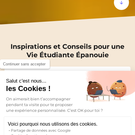
Inspirations et Conseils pour une
Vie Étudiante Épanouie
Continuer sans accepter
Tous les articles
Salut c'est nous...
les Cookies !
Montpellier
On aimerait bien t’accompagner
Par catégorie
pendant ta visite pour te proposer
une expérience personnalisée. C’est OK pour toi ?
Voici pourquoi nous utilisons des cookies.
Annemasse
Partage de données avec Google
2
résultats pour votre