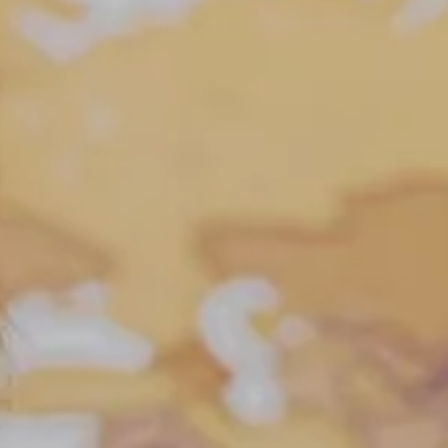
Tours
Valenciennes
Vichy
Villejuif
Villeneuve-d'Ascq