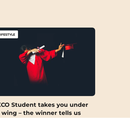
Brest
)
Chambéry
rmation
Gradignan
IFESTYLE
Le Havre
Lomme
offers
Montpellier
Noisy-Le-Grand
Paris
CO Student takes you under
s réglementations. Personnalisez vos préférences pour contrôler
Rennes
s wing – the winner tells us
erything
Saint-Etienne