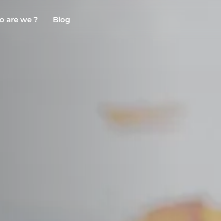
 are we ?
Blog
Chambéry
Marseille
NEW!
Clermont-Ferrand
Montpellier
Dijon
Nantes
Gradignan
Nîmes
Grenoble
Noisy-Le-Grand
La Rochelle
Orly