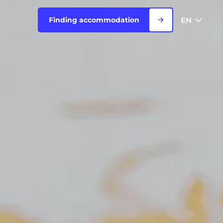
EN
Finding accommodation
FR
View all cities
EN
Rouen
Saint-Denis
Saint-Etienne
Saint-Ouen
NEW!
Strasbourg
Toulouse