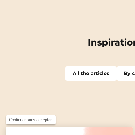
Inspiratio
All the articles
By c
An
Continuer sans accepter
Béz