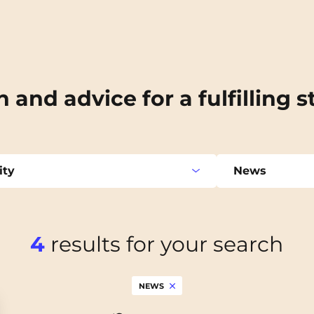
n and advice for a fulfilling s
ity
News
4
results for your search
nemasse
Good deals
Archamps
NEWS
iers
Lifestyle
Bezons