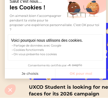
Salut c'est nous...
Bor
les Cookies !
Ca
On aimerait bien t’accompagner
pendant ta visite pour te
proposer une expérience personnalisée. C’est OK pour toi
Cle
NEWS
?
Gre
Voici pourquoi nous utilisons des cookies.
Partage de données avec Google
Lille
Cookies fonctionnels
On vous présente nos cookies
Lyo
Consentements certifiés par
Nan
Je choisis
OK pour moi
Orly
Axeptio consent
Plateforme de Gestion du Consentement : Personnalisez vo
UXCO Student is looking for n
Notre plateforme vous permet d'adapter et de gérer vos param
Pau
faces for its 2026 campaign
Rou