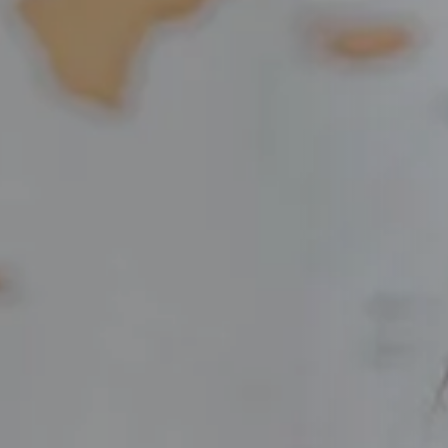
Bordeaux
Boulogne-Billancourt
Brest
Caen
Cergy-Pontoise