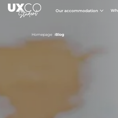
Who
Our accommodation
Homepage
Blog
Annemasse
Archamps
Aulnoy-lez-Valenciennes
Béziers
Bezons
NEW!
Blois