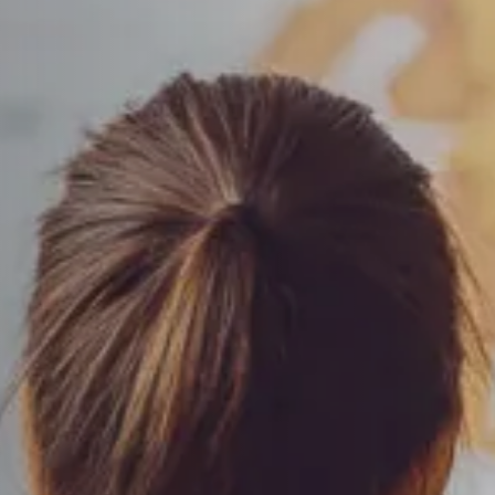
Le Havre
Palaiseau
Lille
Paris
Limoges
Pau
Lomme
Reims
Lyon
Rennes