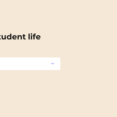
tudent life
Aulnoy-lez-Valenciennes
Blois